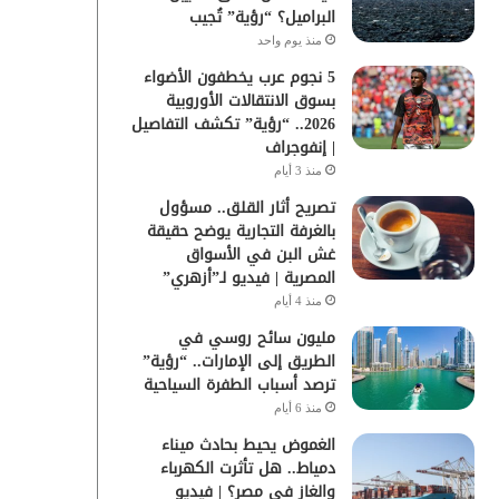
البراميل؟ “رؤية” تُجيب
منذ يوم واحد
5 نجوم عرب يخطفون الأضواء
بسوق الانتقالات الأوروبية
2026.. “رؤية” تكشف التفاصيل
| إنفوجراف
منذ 3 أيام
تصريح أثار القلق.. مسؤول
بالغرفة التجارية يوضح حقيقة
غش البن في الأسواق
المصرية | فيديو لـ”أزهري”
منذ 4 أيام
مليون سائح روسي في
الطريق إلى الإمارات.. “رؤية”
ترصد أسباب الطفرة السياحية
منذ 6 أيام
الغموض يحيط بحادث ميناء
دمياط.. هل تأثرت الكهرباء
والغاز في مصر؟ | فيديو