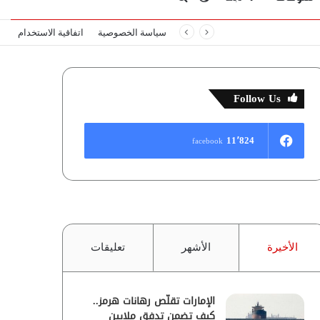
سياسة الخصوصية
اتفاقية الاستخدام
المظلم
عن
Follow Us
11٬824
facebook
الأخيرة
الأشهر
تعليقات
الإمارات تقلّص رهانات هرمز..
كيف تضمن تدفق ملايين