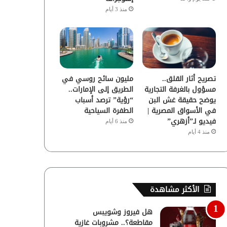
منذ 3 أيام
تصريح أثار القلق..
مليون سائح روسي في
مسؤول بالغرفة التجارية
الطريق إلى الإمارات..
يوضح حقيقة غش البن
“رؤية” ترصد أسباب
في الأسواق المصرية |
الطفرة السياحية
فيديو لـ”أزهري”
منذ 6 أيام
منذ 4 أيام
الأكثر مشاهدة
هل فيروز وشويبس
مقاطعة؟.. مشروبات غازية