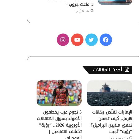
لـ”ماعت جروب”
منذ 6 أيام
ف
ت
ي
ا
ي
و
و
ن
س
ي
ت
س
أحدث المقالات
ب
ت
ي
ت
و
ر
و
ق
ك
ب
ر
الإمارات تقلّص رهانات
5 نجوم عرب يخطفون
ا
هرمز.. كيف تضمن
الأضواء بسوق الانتقالات
تدفق ملايين البراميل؟
الأوروبية 2026.. “رؤية”
م
“رؤية” تُجيب
تكشف التفاصيل |
إنفوجراف
منذ يوم واحد