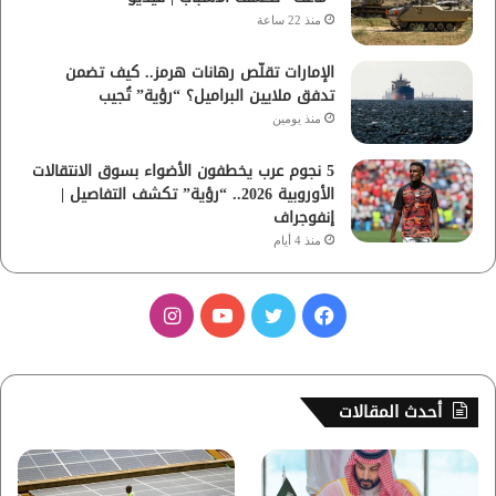
منذ 22 ساعة
الإمارات تقلّص رهانات هرمز.. كيف تضمن
تدفق ملايين البراميل؟ “رؤية” تُجيب
منذ يومين
5 نجوم عرب يخطفون الأضواء بسوق الانتقالات
الأوروبية 2026.. “رؤية” تكشف التفاصيل |
إنفوجراف
منذ 4 أيام
ف
ت
ي
ا
ي
و
و
ن
س
ي
ت
س
أحدث المقالات
ب
ت
ي
ت
و
ر
و
ق