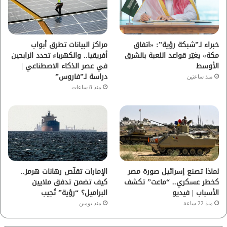
ك
ب
ر
ا
خبراء لـ”شبكة رؤية”: «اتفاق
مراكز البيانات تطرق أبواب
مكة» يغيّر قواعد اللعبة بالشرق
أفريقيا.. والكهرباء تحدد الرابحين
م
الأوسط
في عصر الذكاء الاصطناعي |
دراسة لـ”فاروس”
منذ ساعتين
منذ 8 ساعات
لماذا تصنع إسرائيل صورة مصر
الإمارات تقلّص رهانات هرمز..
كخطر عسكري.. “ماعت” تكشف
كيف تضمن تدفق ملايين
الأسباب | فيديو
البراميل؟ “رؤية” تُجيب
منذ 22 ساعة
منذ يومين