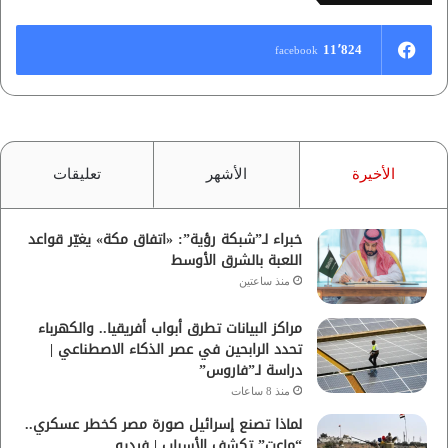
11٬824
facebook
الأخيرة
الأشهر
تعليقات
خبراء لـ”شبكة رؤية”: «اتفاق مكة» يغيّر قواعد
اللعبة بالشرق الأوسط
منذ ساعتين
مراكز البيانات تطرق أبواب أفريقيا.. والكهرباء
تحدد الرابحين في عصر الذكاء الاصطناعي |
دراسة لـ”فاروس”
منذ 8 ساعات
لماذا تصنع إسرائيل صورة مصر كخطر عسكري..
“ماعت” تكشف الأسباب | فيديو