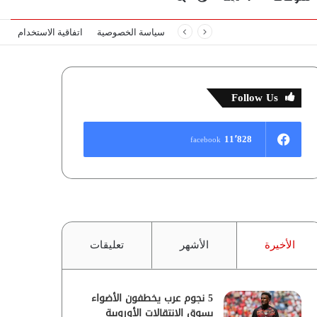
سياسة الخصوصية
اتفاقية الاستخدام
المظلم
عن
Follow Us
11٬828
facebook
الأخيرة
الأشهر
تعليقات
5 نجوم عرب يخطفون الأضواء
بسوق الانتقالات الأوروبية