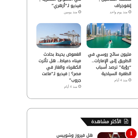
إنفوجراف
فيديو لـ”أزهري”
منذ يوم واحد
منذ يومين
مليون سائح روسي في
الغموض يحيط بحادث
الطريق إلى الإمارات..
ميناء دمياط.. هل تأثرت
“رؤية” ترصد أسباب
الكهرباء والغاز في
الطفرة السياحية
مصر؟ | فيديو لـ”ماعت
جروب”
منذ 4 أيام
منذ 4 أيام
الأكثر مشاهدة
هل فيروز وشويبس