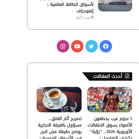
لأسواق الطاقة العالمية |
إنفوجراف
منذ 5 أيام
ف
ت
ي
ا
ي
و
و
ن
س
ي
ت
س
أحدث المقالات
ب
ت
ي
ت
و
ر
و
ق
ك
ب
ر
5 نجوم عرب يخطفون
تصريح أثار القلق..
ا
الأضواء بسوق الانتقالات
مسؤول بالغرفة التجارية
الأوروبية 2026.. “رؤية”
يوضح حقيقة غش البن
م
تكشف التفاصيل |
في الأسواق المصرية |