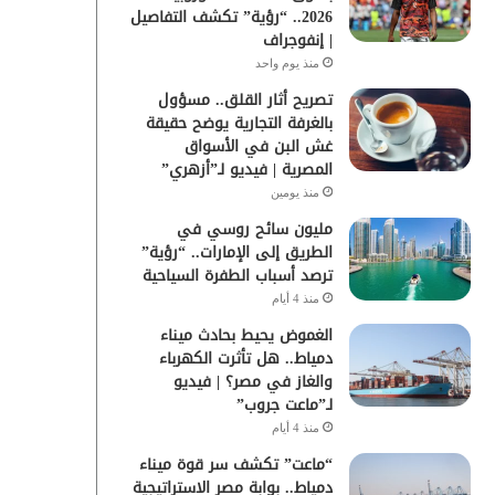
2026.. “رؤية” تكشف التفاصيل
| إنفوجراف
منذ يوم واحد
تصريح أثار القلق.. مسؤول
بالغرفة التجارية يوضح حقيقة
غش البن في الأسواق
المصرية | فيديو لـ”أزهري”
منذ يومين
مليون سائح روسي في
الطريق إلى الإمارات.. “رؤية”
ترصد أسباب الطفرة السياحية
منذ 4 أيام
الغموض يحيط بحادث ميناء
دمياط.. هل تأثرت الكهرباء
والغاز في مصر؟ | فيديو
لـ”ماعت جروب”
منذ 4 أيام
“ماعت” تكشف سر قوة ميناء
دمياط.. بوابة مصر الاستراتيجية