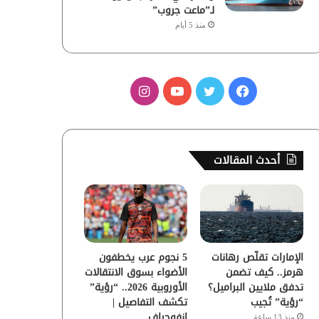
لـ”ماعت جروب”
منذ 5 أيام
ف
ت
ي
ا
ي
و
و
ن
س
ي
ت
س
أحدث المقالات
ب
ت
ي
ت
و
ر
و
ق
ك
ب
ر
الإمارات تقلّص رهانات
5 نجوم عرب يخطفون
ا
هرمز.. كيف تضمن
الأضواء بسوق الانتقالات
تدفق ملايين البراميل؟
الأوروبية 2026.. “رؤية”
م
“رؤية” تُجيب
تكشف التفاصيل |
إنفوجراف
منذ 13 ساعة