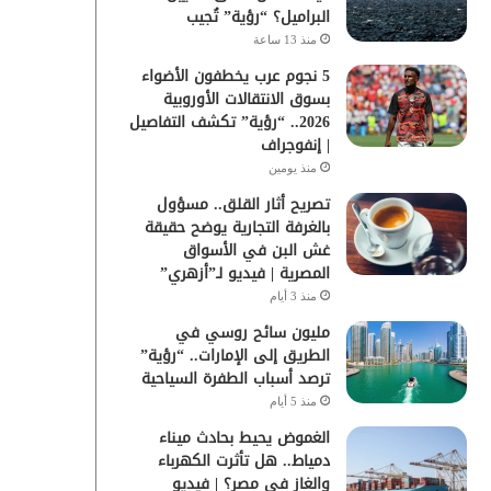
البراميل؟ “رؤية” تُجيب
منذ 13 ساعة
5 نجوم عرب يخطفون الأضواء
بسوق الانتقالات الأوروبية
2026.. “رؤية” تكشف التفاصيل
| إنفوجراف
منذ يومين
تصريح أثار القلق.. مسؤول
بالغرفة التجارية يوضح حقيقة
غش البن في الأسواق
المصرية | فيديو لـ”أزهري”
منذ 3 أيام
مليون سائح روسي في
الطريق إلى الإمارات.. “رؤية”
ترصد أسباب الطفرة السياحية
منذ 5 أيام
الغموض يحيط بحادث ميناء
دمياط.. هل تأثرت الكهرباء
والغاز في مصر؟ | فيديو