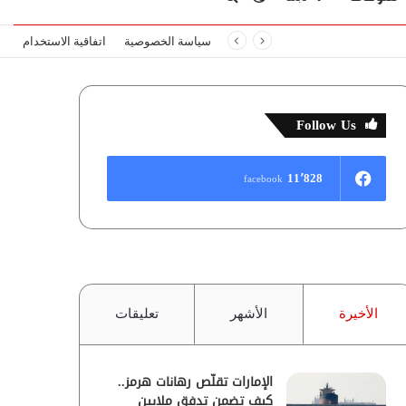
سياسة الخصوصية
اتفاقية الاستخدام
المظلم
عن
Follow Us
11٬828
facebook
الأخيرة
الأشهر
تعليقات
الإمارات تقلّص رهانات هرمز..
كيف تضمن تدفق ملايين