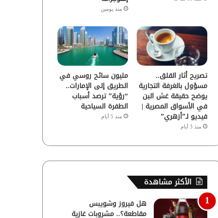
منذ يومين
تصريح أثار القلق..
مليون سائح روسي في
مسؤول بالغرفة التجارية
الطريق إلى الإمارات..
يوضح حقيقة غش البن
“رؤية” ترصد أسباب
في الأسواق المصرية |
الطفرة السياحية
فيديو لـ”أزهري”
منذ 5 أيام
منذ 3 أيام
الأكثر مشاهدة
هل فيروز وشويبس
مقاطعة؟.. مشروبات غازية