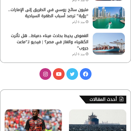
منذ 4 أيام
مليون سائح روسي في الطريق إلى الإمارات..
“رؤية” ترصد أسباب الطفرة السياحية
منذ 6 أيام
الغموض يحيط بحادث ميناء دمياط.. هل تأثرت
الكهرباء والغاز في مصر؟ | فيديو لـ”ماعت
جروب”
منذ 6 أيام
ف
ت
ي
ا
ي
و
و
ن
س
ي
ت
س
أحدث المقالات
ب
ت
ي
ت
و
ر
و
ق