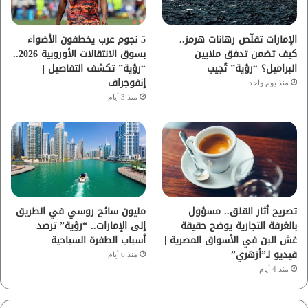
ك
ب
ر
ا
الإمارات تقلّص رهانات هرمز..
5 نجوم عرب يخطفون الأضواء
كيف تضمن تدفق ملايين
بسوق الانتقالات الأوروبية 2026..
م
البراميل؟ “رؤية” تُجيب
“رؤية” تكشف التفاصيل |
إنفوجراف
منذ يوم واحد
منذ 3 أيام
تصريح أثار القلق.. مسؤول
مليون سائح روسي في الطريق
بالغرفة التجارية يوضح حقيقة
إلى الإمارات.. “رؤية” ترصد
غش البن في الأسواق المصرية |
أسباب الطفرة السياحية
فيديو لـ”أزهري”
منذ 6 أيام
منذ 4 أيام