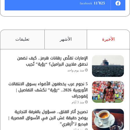
11٬825
facebook
الأخيرة
الأشهر
تعليقات
الإمارات تقلّص رهانات هرمز.. كيف تضمن
تدفق ملايين البراميل؟ “رؤية” تُجيب
منذ يوم واحد
5 نجوم عرب يخطفون الأضواء بسوق الانتقالات
الأوروبية 2026.. “رؤية” تكشف التفاصيل |
إنفوجراف
منذ 3 أيام
تصريح أثار القلق.. مسؤول بالغرفة التجارية
يوضح حقيقة غش البن في الأسواق المصرية |
فيديو لـ”أزهري”