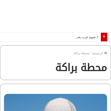
5 نجوم عرب يخطفون الأضواء بسوق الانتقالات الأوروبية 2026.. “رؤية” تكشف التفاصيل | إنفوجراف
الرئيسية
/
محطة براكة
محطة براكة