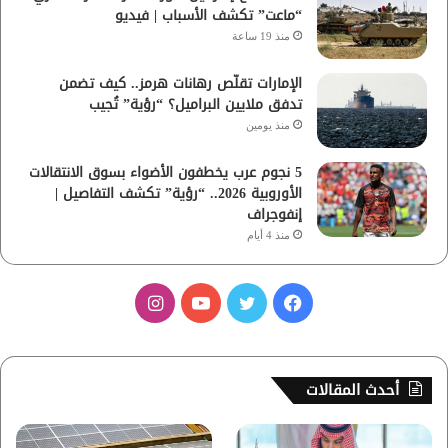
“ماعت” تكشف الأسباب | فيديو
منذ 19 ساعة
الإمارات تقلّص رهانات هرمز.. كيف تضمن
تدفق ملايين البراميل؟ “رؤية” تُجيب
منذ يومين
5 نجوم عرب يخطفون الأضواء بسوق الانتقالات
الأوروبية 2026.. “رؤية” تكشف التفاصيل |
إنفوجراف
منذ 4 أيام
ف
ت
ي
ا
ي
و
و
ن
س
ي
ت
س
أحدث المقالات
ب
ت
ي
ت