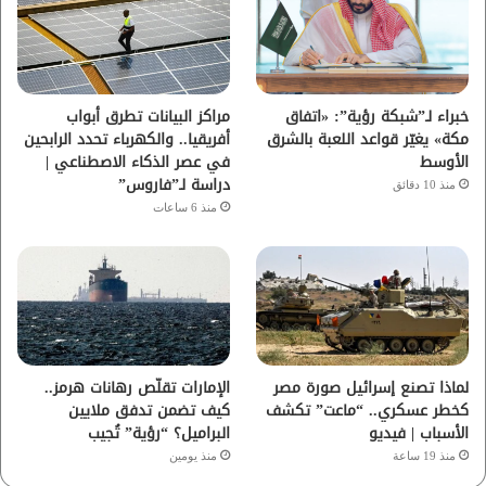
و
ر
و
ق
ك
ب
ر
ا
خبراء لـ”شبكة رؤية”: «اتفاق
مراكز البيانات تطرق أبواب
مكة» يغيّر قواعد اللعبة بالشرق
أفريقيا.. والكهرباء تحدد الرابحين
م
الأوسط
في عصر الذكاء الاصطناعي |
دراسة لـ”فاروس”
منذ 10 دقائق
منذ 6 ساعات
لماذا تصنع إسرائيل صورة مصر
الإمارات تقلّص رهانات هرمز..
كخطر عسكري.. “ماعت” تكشف
كيف تضمن تدفق ملايين
الأسباب | فيديو
البراميل؟ “رؤية” تُجيب
منذ 19 ساعة
منذ يومين