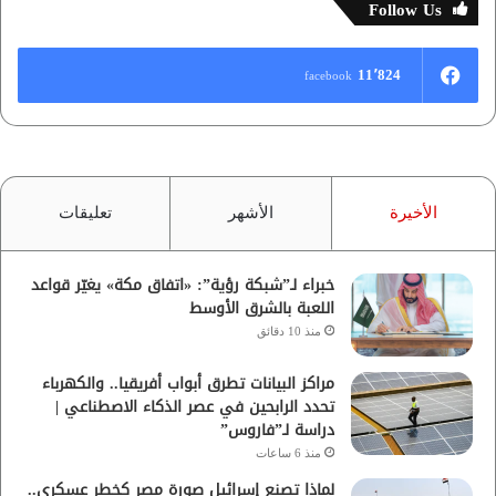
Follow Us
11٬824
facebook
الأخيرة
الأشهر
تعليقات
خبراء لـ”شبكة رؤية”: «اتفاق مكة» يغيّر قواعد
اللعبة بالشرق الأوسط
منذ 10 دقائق
مراكز البيانات تطرق أبواب أفريقيا.. والكهرباء
تحدد الرابحين في عصر الذكاء الاصطناعي |
دراسة لـ”فاروس”
منذ 6 ساعات
لماذا تصنع إسرائيل صورة مصر كخطر عسكري..