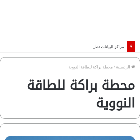
مراكز البيانات تطرق أبواب أفريقيا.. والكهرباء تحدد الرابحين في عصر الذكاء الاصطناعي | دراسة لـ”فاروس”
الرئيسية
/
محطة براكة للطاقة النووية
محطة براكة للطاقة
النووية