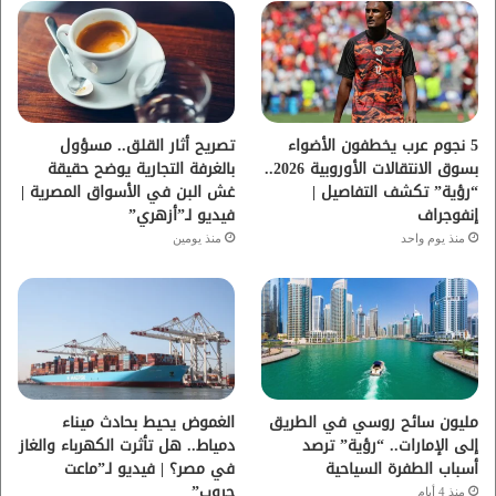
و
ر
و
ق
ك
ب
ر
ا
5 نجوم عرب يخطفون الأضواء
تصريح أثار القلق.. مسؤول
بسوق الانتقالات الأوروبية 2026..
بالغرفة التجارية يوضح حقيقة
م
“رؤية” تكشف التفاصيل |
غش البن في الأسواق المصرية |
إنفوجراف
فيديو لـ”أزهري”
منذ يوم واحد
منذ يومين
مليون سائح روسي في الطريق
الغموض يحيط بحادث ميناء
إلى الإمارات.. “رؤية” ترصد
دمياط.. هل تأثرت الكهرباء والغاز
أسباب الطفرة السياحية
في مصر؟ | فيديو لـ”ماعت
جروب”
منذ 4 أيام