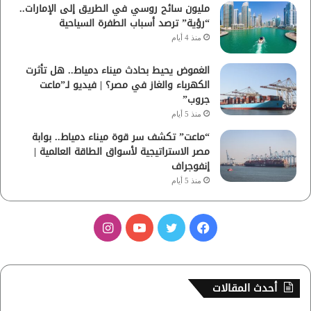
مليون سائح روسي في الطريق إلى الإمارات..
“رؤية” ترصد أسباب الطفرة السياحية
منذ 4 أيام
الغموض يحيط بحادث ميناء دمياط.. هل تأثرت
الكهرباء والغاز في مصر؟ | فيديو لـ”ماعت
جروب”
منذ 5 أيام
“ماعت” تكشف سر قوة ميناء دمياط.. بوابة
مصر الاستراتيجية لأسواق الطاقة العالمية |
إنفوجراف
منذ 5 أيام
ف
ت
ي
ا
ي
و
و
ن
س
ي
ت
س
أحدث المقالات
ب
ت
ي
ت