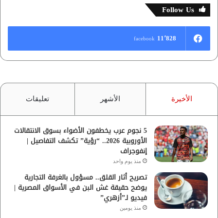
Follow Us
11٬828
facebook
الأخيرة
الأشهر
تعليقات
5 نجوم عرب يخطفون الأضواء بسوق الانتقالات
الأوروبية 2026.. “رؤية” تكشف التفاصيل |
إنفوجراف
منذ يوم واحد
تصريح أثار القلق.. مسؤول بالغرفة التجارية
يوضح حقيقة غش البن في الأسواق المصرية |
فيديو لـ”أزهري”
منذ يومين