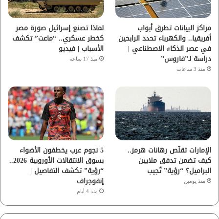
ك
ب
ر
ا
مراكز البيانات تطرق أبواب
لماذا تصنع إسرائيل صورة مصر
أفريقيا.. والكهرباء تحدد الرابحين
كخطر عسكري.. “ماعت” تكشف
م
في عصر الذكاء الاصطناعي |
الأسباب | فيديو
دراسة لـ”فاروس”
منذ 17 ساعة
منذ 3 ساعات
الإمارات تقلّص رهانات هرمز..
5 نجوم عرب يخطفون الأضواء
كيف تضمن تدفق ملايين
بسوق الانتقالات الأوروبية 2026..
البراميل؟ “رؤية” تُجيب
“رؤية” تكشف التفاصيل |
إنفوجراف
منذ يومين
منذ 4 أيام