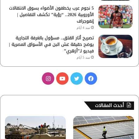
5 نجوم عرب يخطفون الأضواء بسوق الانتقالات
الأوروبية 2026.. “رؤية” تكشف التفاصيل |
إنفوجراف
منذ 4 أيام
تصريح أثار القلق.. مسؤول بالغرفة التجارية
يوضح حقيقة غش البن في الأسواق المصرية |
فيديو لـ”أزهري”
منذ 5 أيام
ف
ت
ي
ا
ي
و
و
ن
س
ي
ت
س
أحدث المقالات
ب
ت
ي
ت
و
ر
و
ق