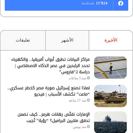
11٬824
facebook
الأخيرة
الأشهر
تعليقات
مراكز البيانات تطرق أبواب أفريقيا.. والكهرباء
تحدد الرابحين في عصر الذكاء الاصطناعي |
دراسة لـ”فاروس”
منذ 3 ساعات
لماذا تصنع إسرائيل صورة مصر كخطر عسكري..
“ماعت” تكشف الأسباب | فيديو
منذ 17 ساعة
الإمارات تقلّص رهانات هرمز.. كيف تضمن
تدفق ملايين البراميل؟ “رؤية” تُجيب
منذ يومين