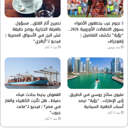
ك
ب
ر
ا
5 نجوم عرب يخطفون الأضواء
تصريح أثار القلق.. مسؤول
بسوق الانتقالات الأوروبية 2026..
بالغرفة التجارية يوضح حقيقة
م
“رؤية” تكشف التفاصيل |
غش البن في الأسواق المصرية |
إنفوجراف
فيديو لـ”أزهري”
منذ يومين
منذ 3 أيام
مليون سائح روسي في الطريق
الغموض يحيط بحادث ميناء
إلى الإمارات.. “رؤية” ترصد
دمياط.. هل تأثرت الكهرباء والغاز
أسباب الطفرة السياحية
في مصر؟ | فيديو لـ”ماعت
جروب”
منذ 5 أيام
منذ 5 أيام