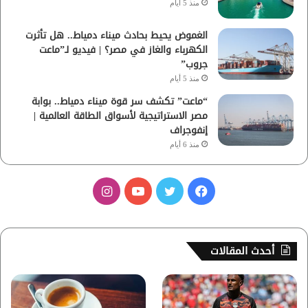
منذ 5 أيام
الغموض يحيط بحادث ميناء دمياط.. هل تأثرت
الكهرباء والغاز في مصر؟ | فيديو لـ”ماعت
جروب”
منذ 5 أيام
“ماعت” تكشف سر قوة ميناء دمياط.. بوابة
مصر الاستراتيجية لأسواق الطاقة العالمية |
إنفوجراف
منذ 6 أيام
ف
ت
ي
ا
ي
و
و
ن
س
ي
ت
س
أحدث المقالات
ب
ت
ي
ت
و
ر
و
ق