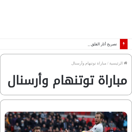
تصريح أثار القلق.. مسؤول بالغرفة التجارية يوضح حقيقة غش البن في الأسواق المصرية | فيديو لـ”أزهري”
الرئيسية
/
مباراة توتنهام وأرسنال
مباراة توتنهام وأرسنال