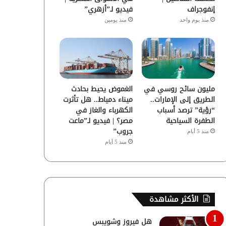
إنفوجراف
فيديو لـ”أزهري”
منذ يوم واحد
منذ يومين
مليون سائح روسي في
الغموض يحيط بحادث
الطريق إلى الإمارات..
ميناء دمياط.. هل تأثرت
“رؤية” ترصد أسباب
الكهرباء والغاز في
الطفرة السياحية
مصر؟ | فيديو لـ”ماعت
جروب”
منذ 5 أيام
منذ 5 أيام
الأكثر مشاهدة
هل فيروز وشويبس