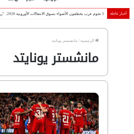
أخبار عاجلة
تصريح أثار القلق.. مسؤول بالغرفة التجارية يوضح حقيقة غش البن ف
الرئيسية
/
مانشستر يونايتد
مانشستر يونايتد