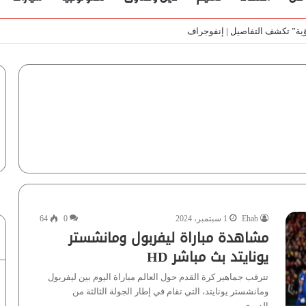
ي الأسواق المصرية | فيديو لـ”أزهري”
Ehab
1 سبتمبر، 2024
0
64
مشاهدة مباراة ليفربول ومانشستر
يونايتد بث مباشر HD
تترقب جماهير كرة القدم حول العالم مباراة اليوم بين ليفربول
ومانشستر يونايتد، التي تقام في إطار الجولة الثالثة من
الدوري…