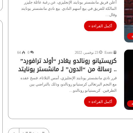
أعلن فريق مانشستر يونايتد الإنجليزي، عن رغبة عائلة جليزر
المالكة للفريق في بيع أسهم النادي. بيع نادي مانشستر يونايتد
وقال…
أكمل القراءة »
Esam
23 نوفمبر، 2022
0
64
كريستيانو رونالدو يغادر “أولد ترافورد”
.. رسالة من “الدون” لـ مانشستر يونايتد
قرر نادي مانشستر يونايتد الإنجليزي، أمس الثلاثاء، فسخ عقده
مع النجم البرتغالى كرستيانو رونالدو، وذلك بالتراضي بين
الطرفين. كريستيانو رونالدو…
أكمل القراءة »