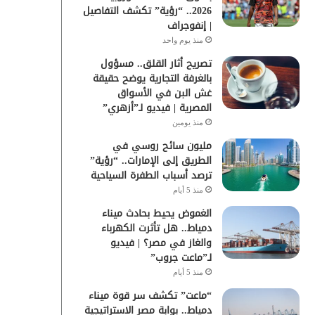
2026.. “رؤية” تكشف التفاصيل
| إنفوجراف
منذ يوم واحد
تصريح أثار القلق.. مسؤول
بالغرفة التجارية يوضح حقيقة
غش البن في الأسواق
المصرية | فيديو لـ”أزهري”
منذ يومين
مليون سائح روسي في
الطريق إلى الإمارات.. “رؤية”
ترصد أسباب الطفرة السياحية
منذ 5 أيام
الغموض يحيط بحادث ميناء
دمياط.. هل تأثرت الكهرباء
والغاز في مصر؟ | فيديو
لـ”ماعت جروب”
منذ 5 أيام
“ماعت” تكشف سر قوة ميناء
دمياط.. بوابة مصر الاستراتيجية