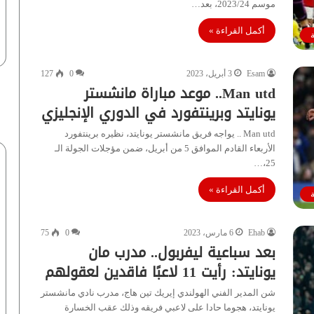
موسم 2023/24، بعد…
أكمل القراءة »
Esam
3 أبريل، 2023
0
127
Man utd.. موعد مباراة مانشستر
يونايتد وبرينتفورد في الدوري الإنجليزي
Man utd .. يواجه فريق مانشستر يونايتد، نظيره برينتفورد
الأربعاء القادم الموافق 5 من أبريل، ضمن مؤجلات الجولة الـ
25،…
أكمل القراءة »
Ehab
6 مارس، 2023
0
75
بعد سباعية ليفربول.. مدرب مان
يونايتد: رأيت 11 لاعبًا فاقدين لعقولهم
شن المدير الفني الهولندي إيريك تين هاج، مدرب نادي مانشستر
يونايتد، هجوما حادا على لاعبي فريقه وذلك عقب الخسارة