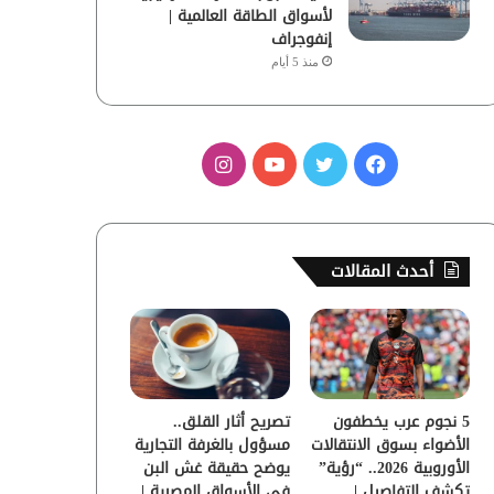
لأسواق الطاقة العالمية |
إنفوجراف
منذ 5 أيام
ف
ت
ي
ا
ي
و
و
ن
س
ي
ت
س
أحدث المقالات
ب
ت
ي
ت
و
ر
و
ق
ك
ب
ر
5 نجوم عرب يخطفون
تصريح أثار القلق..
ا
الأضواء بسوق الانتقالات
مسؤول بالغرفة التجارية
الأوروبية 2026.. “رؤية”
يوضح حقيقة غش البن
م
تكشف التفاصيل |
في الأسواق المصرية |