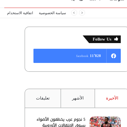
سياسة الخصوصية
اتفاقية الاستخدام
المظلم
عن
Follow Us
11٬828
facebook
الأخيرة
الأشهر
تعليقات
5 نجوم عرب يخطفون الأضواء
بسوق الانتقالات الأوروبية