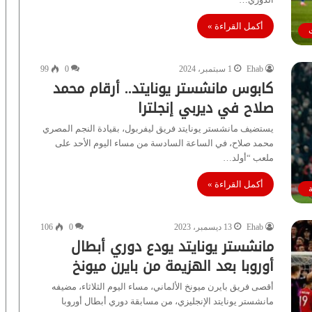
أكمل القراءة »
Ehab
1 سبتمبر، 2024
0
99
كابوس مانشستر يونايتد.. أرقام محمد
صلاح في ديربي إنجلترا
يستضيف مانشستر يونايتد فريق ليفربول، بقيادة النجم المصري
محمد صلاح، في الساعة السادسة من مساء اليوم الأحد على
ملعب “أولد…
أكمل القراءة »
Ehab
13 ديسمبر، 2023
0
106
مانشستر يونايتد يودع دوري أبطال
أوروبا بعد الهزيمة من بايرن ميونخ
أقصى فريق بايرن ميونخ الألماني، مساء اليوم الثلاثاء، مضيفه
مانشستر يونايتد الإنجليزي، من مسابقة دوري أبطال أوروبا