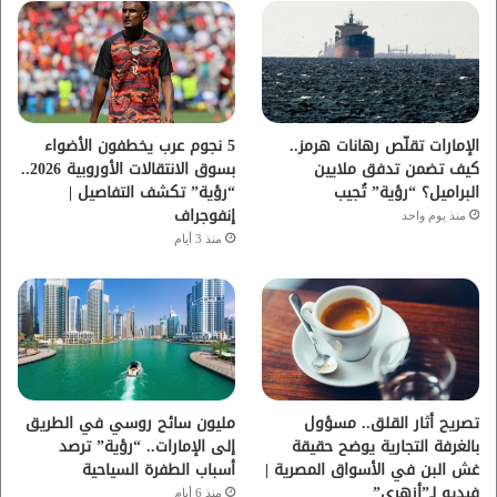
و
ر
و
ق
ك
ب
ر
ا
الإمارات تقلّص رهانات هرمز..
5 نجوم عرب يخطفون الأضواء
كيف تضمن تدفق ملايين
بسوق الانتقالات الأوروبية 2026..
م
البراميل؟ “رؤية” تُجيب
“رؤية” تكشف التفاصيل |
إنفوجراف
منذ يوم واحد
منذ 3 أيام
تصريح أثار القلق.. مسؤول
مليون سائح روسي في الطريق
بالغرفة التجارية يوضح حقيقة
إلى الإمارات.. “رؤية” ترصد
غش البن في الأسواق المصرية |
أسباب الطفرة السياحية
فيديو لـ”أزهري”
منذ 6 أيام