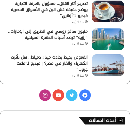
تصريح أثار القلق.. مسؤول بالغرفة التجارية
يوضح حقيقة غش البن في الأسواق المصرية |
فيديو لـ”أزهري”
منذ 4 أيام
مليون سائح روسي في الطريق إلى الإمارات..
“رؤية” ترصد أسباب الطفرة السياحية
منذ 6 أيام
الغموض يحيط بحادث ميناء دمياط.. هل تأثرت
الكهرباء والغاز في مصر؟ | فيديو لـ”ماعت
جروب”
منذ 6 أيام
ف
ت
ي
ا
ي
و
و
ن
س
ي
ت
س
أحدث المقالات
ب
ت
ي
ت