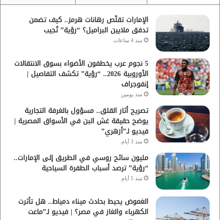
الإمارات تقلّص رهانات هرمز.. كيف تضمن
تدفق ملايين البراميل؟ “رؤية” تُجيب
منذ 4 ساعات
5 نجوم عرب يخطفون الأضواء بسوق الانتقالات
الأوروبية 2026.. “رؤية” تكشف التفاصيل |
إنفوجراف
منذ يومين
تصريح أثار القلق.. مسؤول بالغرفة التجارية
يوضح حقيقة غش البن في الأسواق المصرية |
فيديو لـ”أزهري”
منذ 3 أيام
مليون سائح روسي في الطريق إلى الإمارات..
“رؤية” ترصد أسباب الطفرة السياحية
منذ 5 أيام
الغموض يحيط بحادث ميناء دمياط.. هل تأثرت
الكهرباء والغاز في مصر؟ | فيديو لـ”ماعت