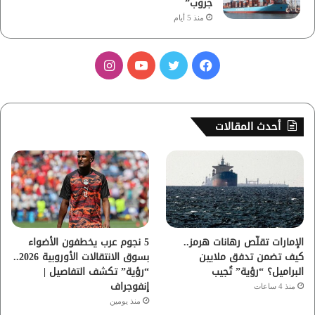
جروب”
منذ 5 أيام
ف
ت
ي
ا
ي
و
و
ن
س
ي
ت
س
أحدث المقالات
ب
ت
ي
ت
و
ر
و
ق
ك
ب
ر
ا
الإمارات تقلّص رهانات هرمز..
5 نجوم عرب يخطفون الأضواء
كيف تضمن تدفق ملايين
بسوق الانتقالات الأوروبية 2026..
م
البراميل؟ “رؤية” تُجيب
“رؤية” تكشف التفاصيل |
إنفوجراف
منذ 4 ساعات
منذ يومين