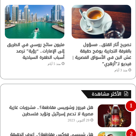
تصريح أثار القلق.. مسؤول
مليون سائح روسي في الطريق
بالغرفة التجارية يوضح حقيقة
إلى الإمارات.. “رؤية” ترصد
غش البن في الأسواق المصرية |
أسباب الطفرة السياحية
فيديو لـ”أزهري”
منذ 5 أيام
منذ 3 أيام
الأكثر مشاهدة
هل فيروز وشويبس مقاطعة؟.. مشروبات غازية
مصرية لا تدعم إسرائيل وتؤيد فلسطين
29 أكتوبر، 2023
هل شيبسي فوكس مقاطعة؟.. اعرف الحقيقة