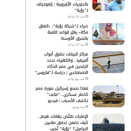
بالدوريات الأوروبية | إنفوجراف
لـ”رؤية”
منذ 16 ساعة
خبراء لـ”شبكة رؤية”: «اتفاق
مكة» يغيّر قواعد اللعبة
بالشرق الأوسط
منذ 20 ساعة
مراكز البيانات تطرق أبواب
أفريقيا.. والكهرباء تحدد
الرابحين في عصر الذكاء
الاصطناعي | دراسة لـ”فاروس”
منذ يوم واحد
لماذا تصنع إسرائيل صورة مصر
كخطر عسكري.. “ماعت”
تكشف الأسباب | فيديو
منذ يومين
الإمارات تقلّص رهانات هرمز..
كيف تضمن تدفق ملايين
البراميل؟ “رؤية” تُجيب