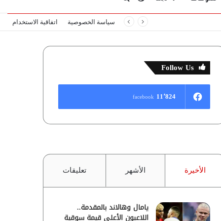
سياسة الخصوصية
اتفاقية الاستخدام
المظلم
عن
Follow Us
11٬824
facebook
الأخيرة
الأشهر
تعليقات
يامال وهالاند بالمقدمة..
اللاعبون الأعلى قيمة سوقية