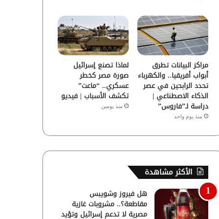
مراكز البيانات تطرق
لماذا تصنع إسرائيل
أبواب أفريقيا.. والكهرباء
صورة مصر كخطر
تحدد الرابحين في عصر
عسكري.. “ماعت”
الذكاء الاصطناعي |
تكشف الأسباب | فيديو
دراسة لـ”فاروس”
منذ يومين
منذ يوم واحد
الأكثر مشاهدة
هل فيروز وشويبس
مقاطعة؟.. مشروبات غازية
مصرية لا تدعم إسرائيل وتؤيد