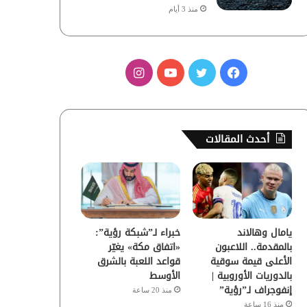
منذ 3 أيام
ف
ت
ي
ا
ي
و
و
ن
س
ي
ت
س
أحدث المقالات
ب
ت
ي
ت
و
ر
و
ق
ك
ب
ر
يامال وهالاند
خبراء لـ”شبكة رؤية”:
ا
بالمقدمة.. اللاعبون
«اتفاق مكة» يغيّر
الأعلى قيمة سوقية
قواعد اللعبة بالشرق
م
بالدوريات الأوروبية |
الأوسط
إنفوجراف لـ”رؤية”
منذ 20 ساعة
منذ 16 ساعة