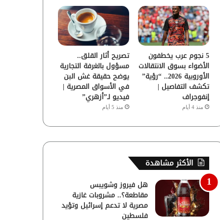
5 نجوم عرب يخطفون
تصريح أثار القلق..
الأضواء بسوق الانتقالات
مسؤول بالغرفة التجارية
الأوروبية 2026.. “رؤية”
يوضح حقيقة غش البن
تكشف التفاصيل |
في الأسواق المصرية |
إنفوجراف
فيديو لـ”أزهري”
منذ 4 أيام
منذ 5 أيام
الأكثر مشاهدة
هل فيروز وشويبس
مقاطعة؟.. مشروبات غازية
مصرية لا تدعم إسرائيل وتؤيد
فلسطين