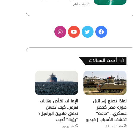
منذ 7 أيام
ف
ت
ي
ا
ي
و
و
ن
س
ي
ت
س
أحدث المقالات
ب
ت
ي
ت
و
ر
و
ق
ك
ب
ر
لماذا تصنع إسرائيل
الإمارات تقلّص رهانات
ا
صورة مصر كخطر
هرمز.. كيف تضمن
عسكري.. “ماعت”
تدفق ملايين البراميل؟
م
تكشف الأسباب | فيديو
“رؤية” تُجيب
منذ 13 ساعة
منذ يومين