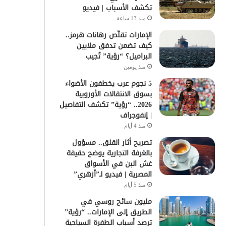
تكشف الأسباب | فيديو
منذ 13 ساعة
الإمارات تقلّص رهانات هرمز..
كيف تضمن تدفق ملايين
البراميل؟ “رؤية” تُجيب
منذ يومين
5 نجوم عرب يخطفون الأضواء
بسوق الانتقالات الأوروبية
2026.. “رؤية” تكشف التفاصيل
| إنفوجراف
منذ 4 أيام
تصريح أثار القلق.. مسؤول
بالغرفة التجارية يوضح حقيقة
غش البن في الأسواق
المصرية | فيديو لـ”أزهري”
منذ 5 أيام
مليون سائح روسي في
الطريق إلى الإمارات.. “رؤية”
ترصد أسباب الطفرة السياحية