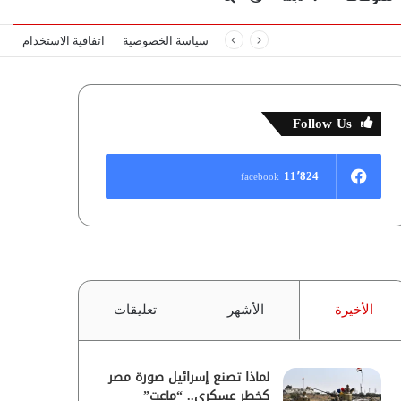
سياسة الخصوصية
اتفاقية الاستخدام
المظلم
عن
Follow Us
11٬824
facebook
الأخيرة
الأشهر
تعليقات
لماذا تصنع إسرائيل صورة مصر
كخطر عسكري.. “ماعت”