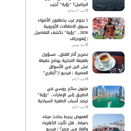
البراميل؟ “رؤية” تُجيب
منذ 11 ساعة
5 نجوم عرب يخطفون الأضواء
بسوق الانتقالات الأوروبية
2026.. “رؤية” تكشف التفاصيل
| إنفوجراف
منذ يومين
تصريح أثار القلق.. مسؤول
بالغرفة التجارية يوضح حقيقة
غش البن في الأسواق
المصرية | فيديو لـ”أزهري”
منذ 3 أيام
مليون سائح روسي في
الطريق إلى الإمارات.. “رؤية”
ترصد أسباب الطفرة السياحية
منذ 5 أيام
الغموض يحيط بحادث ميناء
دمياط.. هل تأثرت الكهرباء
والغاز في مصر؟ | فيديو