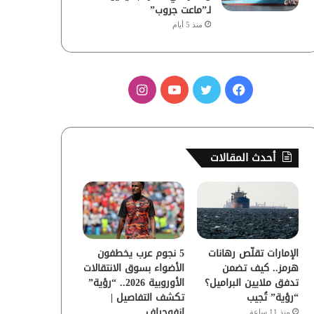
لـ”ماعت جروب”
منذ 5 أيام
ف
ت
ي
ا
ي
و
و
ن
س
ي
ت
س
أحدث المقالات
ب
ت
ي
ت
و
ر
و
ق
ك
ب
ر
الإمارات تقلّص رهانات
5 نجوم عرب يخطفون
ا
هرمز.. كيف تضمن
الأضواء بسوق الانتقالات
تدفق ملايين البراميل؟
الأوروبية 2026.. “رؤية”
م
“رؤية” تُجيب
تكشف التفاصيل |
إنفوجراف
منذ 11 ساعة