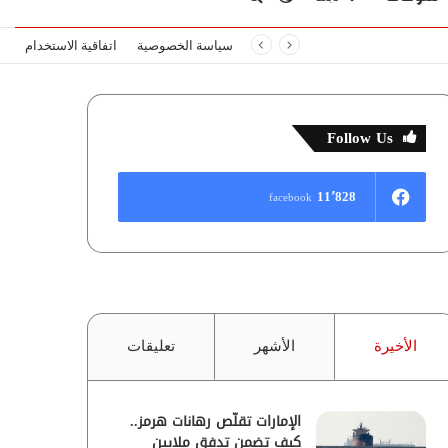
سياسة الخصوصية
اتفاقية الاستخدام
المظلم
عن
Follow Us
11٬828
facebook
الأخيرة
الأشهر
تعليقات
الإمارات تقلّص رهانات هرمز..
كيف تضمن تدفق ملايين