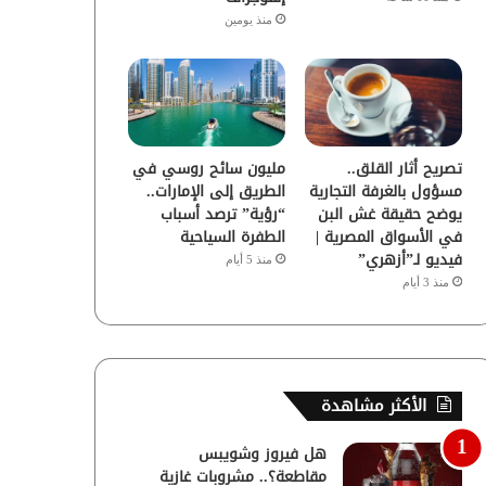
منذ يومين
تصريح أثار القلق..
مليون سائح روسي في
مسؤول بالغرفة التجارية
الطريق إلى الإمارات..
يوضح حقيقة غش البن
“رؤية” ترصد أسباب
في الأسواق المصرية |
الطفرة السياحية
فيديو لـ”أزهري”
منذ 5 أيام
منذ 3 أيام
الأكثر مشاهدة
هل فيروز وشويبس
مقاطعة؟.. مشروبات غازية