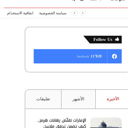
سياسة الخصوصية
اتفاقية الاستخدام
المظلم
عن
Follow Us
11٬828
facebook
الأخيرة
الأشهر
تعليقات
الإمارات تقلّص رهانات هرمز..
كيف تضمن تدفق ملايين