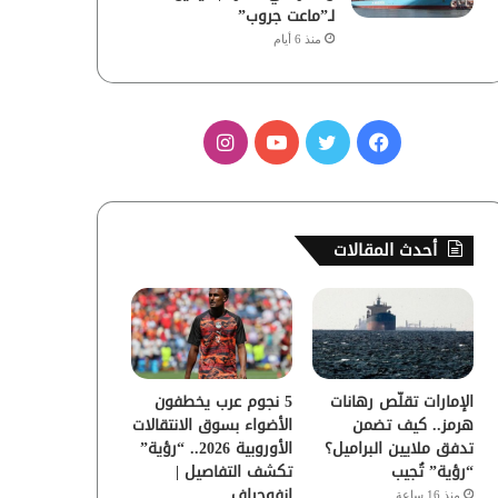
لـ”ماعت جروب”
منذ 6 أيام
ف
ت
ي
ا
ي
و
و
ن
س
ي
ت
س
أحدث المقالات
ب
ت
ي
ت
و
ر
و
ق
ك
ب
ر
الإمارات تقلّص رهانات
5 نجوم عرب يخطفون
ا
هرمز.. كيف تضمن
الأضواء بسوق الانتقالات
تدفق ملايين البراميل؟
الأوروبية 2026.. “رؤية”
م
“رؤية” تُجيب
تكشف التفاصيل |
إنفوجراف
منذ 16 ساعة