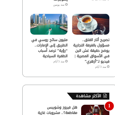
منذ يومين
تصريح أثار القلق..
مليون سائح روسي في
مسؤول بالغرفة التجارية
الطريق إلى الإمارات..
يوضح حقيقة غش البن
“رؤية” ترصد أسباب
في الأسواق المصرية |
الطفرة السياحية
فيديو لـ”أزهري”
منذ 5 أيام
منذ 3 أيام
الأكثر مشاهدة
هل فيروز وشويبس
مقاطعة؟.. مشروبات غازية