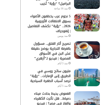
البراميل؟ “رؤية” تُجيب
منذ 16 ساعة
5 نجوم عرب يخطفون الأضواء
بسوق الانتقالات الأوروبية
2026.. “رؤية” تكشف التفاصيل
| إنفوجراف
منذ يومين
تصريح أثار القلق.. مسؤول
بالغرفة التجارية يوضح حقيقة
غش البن في الأسواق
المصرية | فيديو لـ”أزهري”
منذ 3 أيام
مليون سائح روسي في
الطريق إلى الإمارات.. “رؤية”
ترصد أسباب الطفرة السياحية
منذ 5 أيام
الغموض يحيط بحادث ميناء
دمياط.. هل تأثرت الكهرباء
والغاز في مصر؟ | فيديو