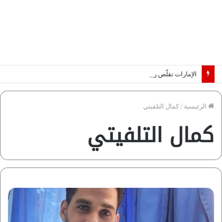
الإمارات تقلّص رهانات هرمز.. كيف تضمن تدفق ملايين البراميل؟ “رؤية” تُجيب
الرئيسية
/
كمال التلفيتي
كمال التلفيتي