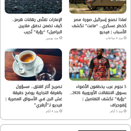
ك
ب
ر
ا
لماذا تصنع إسرائيل صورة مصر
الإمارات تقلّص رهانات هرمز..
كخطر عسكري.. “ماعت” تكشف
كيف تضمن تدفق ملايين
م
الأسباب | فيديو
البراميل؟ “رؤية” تُجيب
منذ 4 ساعات
منذ يومين
5 نجوم عرب يخطفون الأضواء
تصريح أثار القلق.. مسؤول
بسوق الانتقالات الأوروبية 2026..
بالغرفة التجارية يوضح حقيقة
“رؤية” تكشف التفاصيل |
غش البن في الأسواق المصرية |
إنفوجراف
فيديو لـ”أزهري”
منذ 3 أيام
منذ 4 أيام