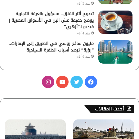
منذ 3 أيام
تصريح أثار القلق.. مسؤول بالغرفة التجارية
يوضح حقيقة غش البن في الأسواق المصرية |
فيديو لـ”أزهري”
منذ 4 أيام
مليون سائح روسي في الطريق إلى الإمارات..
“رؤية” ترصد أسباب الطفرة السياحية
منذ 6 أيام
ف
ت
ي
ا
ي
و
و
ن
س
ي
ت
س
أحدث المقالات
ب
ت
ي
ت
و
ر
و
ق