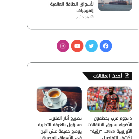
لأسواق الطاقة العالمية |
إنفوجراف
منذ 5 أيام
ف
ت
ي
ا
ي
و
و
ن
س
ي
ت
س
أحدث المقالات
ب
ت
ي
ت
و
ر
و
ق
ك
ب
ر
5 نجوم عرب يخطفون
تصريح أثار القلق..
ا
الأضواء بسوق الانتقالات
مسؤول بالغرفة التجارية
الأوروبية 2026.. “رؤية”
يوضح حقيقة غش البن
م
تكشف التفاصيل |
في الأسواق المصرية |