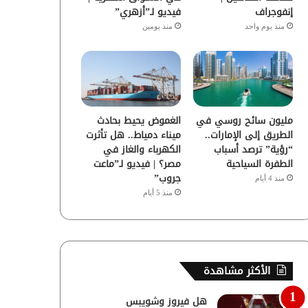
إنفوجراف
فيديو لـ”أزهري”
منذ يوم واحد
منذ يومين
مليون سائح روسي في
الغموض يحيط بحادث
الطريق إلى الإمارات..
ميناء دمياط.. هل تأثرت
“رؤية” ترصد أسباب
الكهرباء والغاز في
الطفرة السياحية
مصر؟ | فيديو لـ”ماعت
جروب”
منذ 4 أيام
منذ 5 أيام
الأكثر مشاهدة
هل فيروز وشويبس