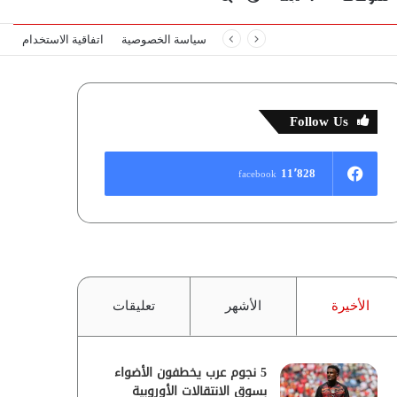
سياسة الخصوصية
اتفاقية الاستخدام
المظلم
عن
Follow Us
11٬828
facebook
الأخيرة
الأشهر
تعليقات
5 نجوم عرب يخطفون الأضواء
بسوق الانتقالات الأوروبية