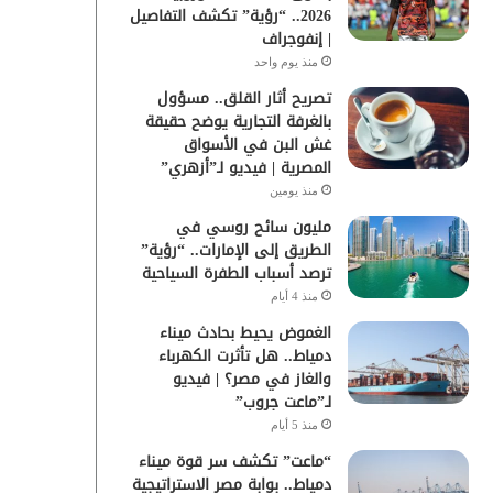
2026.. “رؤية” تكشف التفاصيل
| إنفوجراف
منذ يوم واحد
تصريح أثار القلق.. مسؤول
بالغرفة التجارية يوضح حقيقة
غش البن في الأسواق
المصرية | فيديو لـ”أزهري”
منذ يومين
مليون سائح روسي في
الطريق إلى الإمارات.. “رؤية”
ترصد أسباب الطفرة السياحية
منذ 4 أيام
الغموض يحيط بحادث ميناء
دمياط.. هل تأثرت الكهرباء
والغاز في مصر؟ | فيديو
لـ”ماعت جروب”
منذ 5 أيام
“ماعت” تكشف سر قوة ميناء
دمياط.. بوابة مصر الاستراتيجية