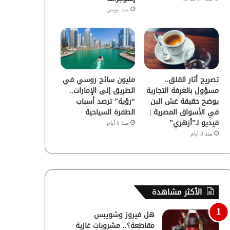
منذ يومين
تصريح أثار القلق..
مليون سائح روسي في
مسؤول بالغرفة التجارية
الطريق إلى الإمارات..
يوضح حقيقة غش البن
“رؤية” ترصد أسباب
في الأسواق المصرية |
الطفرة السياحية
فيديو لـ”أزهري”
منذ 5 أيام
منذ 3 أيام
الأكثر مشاهدة
هل فيروز وشويبس
مقاطعة؟.. مشروبات غازية