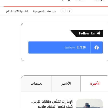
سياسة الخصوصية
اتفاقية الاستخدام
المظلم
عن
Follow Us
11٬828
facebook
الأخيرة
الأشهر
تعليقات
الإمارات تقلّص رهانات هرمز..
كيف تضمن تدفق ملايين