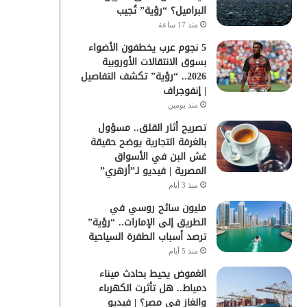
البراميل؟ “رؤية” تُجيب
منذ 17 ساعة
5 نجوم عرب يخطفون الأضواء
بسوق الانتقالات الأوروبية
2026.. “رؤية” تكشف التفاصيل
| إنفوجراف
منذ يومين
تصريح أثار القلق.. مسؤول
بالغرفة التجارية يوضح حقيقة
غش البن في الأسواق
المصرية | فيديو لـ”أزهري”
منذ 3 أيام
مليون سائح روسي في
الطريق إلى الإمارات.. “رؤية”
ترصد أسباب الطفرة السياحية
منذ 5 أيام
الغموض يحيط بحادث ميناء
دمياط.. هل تأثرت الكهرباء
والغاز في مصر؟ | فيديو