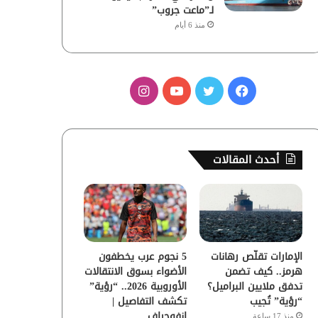
لـ”ماعت جروب”
منذ 6 أيام
ف
ت
ي
ا
ي
و
و
ن
س
ي
ت
س
أحدث المقالات
ب
ت
ي
ت
و
ر
و
ق
ك
ب
ر
الإمارات تقلّص رهانات
5 نجوم عرب يخطفون
ا
هرمز.. كيف تضمن
الأضواء بسوق الانتقالات
تدفق ملايين البراميل؟
الأوروبية 2026.. “رؤية”
م
“رؤية” تُجيب
تكشف التفاصيل |
إنفوجراف
منذ 17 ساعة