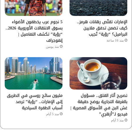
ك
ب
ر
ا
الإمارات تقلّص رهانات هرمز..
5 نجوم عرب يخطفون الأضواء
كيف تضمن تدفق ملايين
بسوق الانتقالات الأوروبية 2026..
م
البراميل؟ “رؤية” تُجيب
“رؤية” تكشف التفاصيل |
إنفوجراف
منذ 16 ساعة
منذ يومين
تصريح أثار القلق.. مسؤول
مليون سائح روسي في الطريق
بالغرفة التجارية يوضح حقيقة
إلى الإمارات.. “رؤية” ترصد
غش البن في الأسواق المصرية |
أسباب الطفرة السياحية
فيديو لـ”أزهري”
منذ 5 أيام
منذ 3 أيام