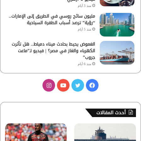
منذ 3 أيام
مليون سائح روسي في الطريق إلى الإمارات..
“رؤية” ترصد أسباب الطفرة السياحية
منذ 5 أيام
الغموض يحيط بحادث ميناء دمياط.. هل تأثرت
الكهرباء والغاز في مصر؟ | فيديو لـ”ماعت
جروب”
منذ 6 أيام
ف
ت
ي
ا
ي
و
و
ن
س
ي
ت
س
أحدث المقالات
ب
ت
ي
ت
و
ر
و
ق