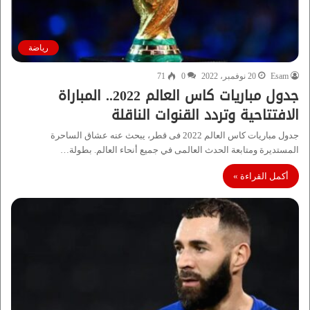
رياضة
Esam
20 نوفمبر، 2022
0
71
جدول مباريات كاس العالم 2022.. المباراة
الافتتاحية وتردد القنوات الناقلة
جدول مباريات كاس العالم 2022 فى قطر، يبحث عنه عشاق الساحرة
المستديرة ومتابعة الحدث العالمى في جميع أنحاء العالم. بطولة…
أكمل القراءة »