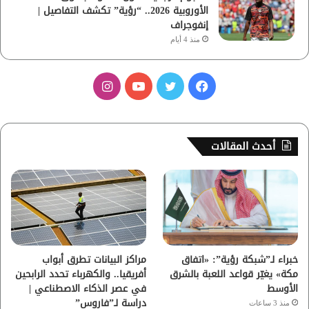
الأوروبية 2026.. “رؤية” تكشف التفاصيل |
إنفوجراف
منذ 4 أيام
ف
ت
ي
ا
ي
و
و
ن
س
ي
ت
س
أحدث المقالات
ب
ت
ي
ت
و
ر
و
ق
ك
ب
ر
ا
خبراء لـ”شبكة رؤية”: «اتفاق
مراكز البيانات تطرق أبواب
مكة» يغيّر قواعد اللعبة بالشرق
أفريقيا.. والكهرباء تحدد الرابحين
م
الأوسط
في عصر الذكاء الاصطناعي |
دراسة لـ”فاروس”
منذ 3 ساعات