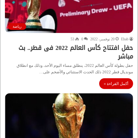
رياضة
Ehab
20 نوفمبر، 2022
0
53
حفل افتتاح كأس العالم 2022 فى قطر.. بث
مباشر
حفل بطولة كأس العالم 2022، ينطلق مساء اليوم الأحد، وذلك مع انطلاق
مونديال قطر 2022 ذلك الحدث الاستثنائي والأضخم على…
أكمل القراءة »