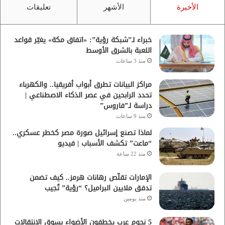
الأخيرة
الأشهر
تعليقات
خبراء لـ”شبكة رؤية”: «اتفاق مكة» يغيّر قواعد
اللعبة بالشرق الأوسط
منذ 3 ساعات
مراكز البيانات تطرق أبواب أفريقيا.. والكهرباء
تحدد الرابحين في عصر الذكاء الاصطناعي |
دراسة لـ”فاروس”
منذ 9 ساعات
لماذا تصنع إسرائيل صورة مصر كخطر عسكري..
“ماعت” تكشف الأسباب | فيديو
منذ 22 ساعة
الإمارات تقلّص رهانات هرمز.. كيف تضمن
تدفق ملايين البراميل؟ “رؤية” تُجيب
منذ يومين
5 نجوم عرب يخطفون الأضواء بسوق الانتقالات