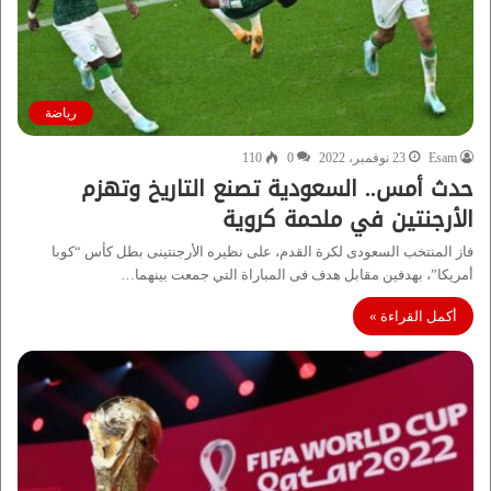
رياضة
Esam
23 نوفمبر، 2022
0
110
حدث أمس.. السعودية تصنع التاريخ وتهزم
الأرجنتين في ملحمة كروية
فاز المنتخب السعودى لكرة القدم، على نظيره الأرجنتينى بطل كأس “كوبا
أمريكا”، بهدفين مقابل هدف فى المباراة التي جمعت بينهما…
أكمل القراءة »