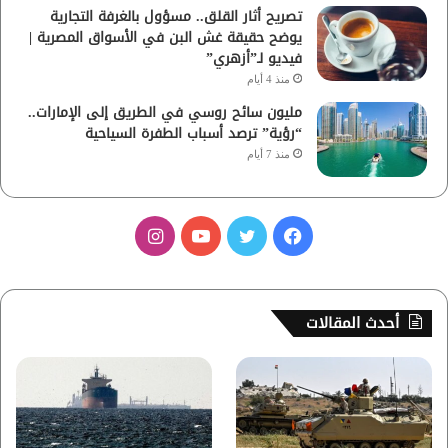
تصريح أثار القلق.. مسؤول بالغرفة التجارية
يوضح حقيقة غش البن في الأسواق المصرية |
فيديو لـ”أزهري”
منذ 4 أيام
مليون سائح روسي في الطريق إلى الإمارات..
“رؤية” ترصد أسباب الطفرة السياحية
منذ 7 أيام
ف
ت
ي
ا
ي
و
و
ن
س
ي
ت
س
أحدث المقالات
ب
ت
ي
ت
و
ر
و
ق
ك
ب
ر