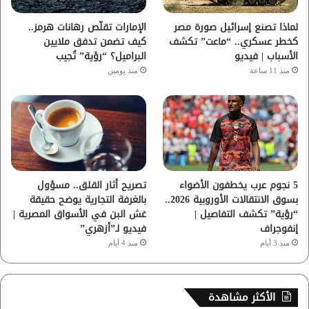
ا
لماذا تصنع إسرائيل صورة مصر
الإمارات تقلّص رهانات هرمز..
كخطر عسكري.. “ماعت” تكشف
كيف تضمن تدفق ملايين
م
الأسباب | فيديو
البراميل؟ “رؤية” تُجيب
منذ 11 ساعة
منذ يومين
5 نجوم عرب يخطفون الأضواء
تصريح أثار القلق.. مسؤول
بسوق الانتقالات الأوروبية 2026..
بالغرفة التجارية يوضح حقيقة
“رؤية” تكشف التفاصيل |
غش البن في الأسواق المصرية |
إنفوجراف
فيديو لـ”أزهري”
منذ 3 أيام
منذ 4 أيام
الأكثر مشاهدة