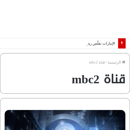
الإمارات تقلّص رهانات هرمز.. كيف تضمن تدفق ملايين البراميل؟ “رؤية” تُجيب
الرئيسية
/
قناة mbc2
قناة mbc2