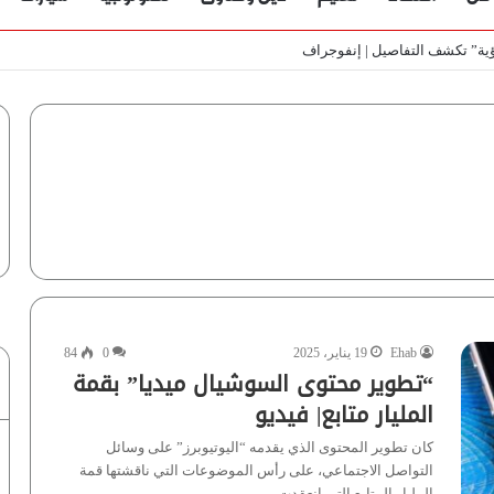
ي الأسواق المصرية | فيديو لـ”أزهري”
Ehab
19 يناير، 2025
0
84
“تطوير محتوى السوشيال ميديا” بقمة
المليار متابع| فيديو
كان تطوير المحتوى الذي يقدمه “اليوتيوبرز” على وسائل
التواصل الاجتماعي، على رأس الموضوعات التي ناقشتها قمة
المليار المتابع التي انعقدت…