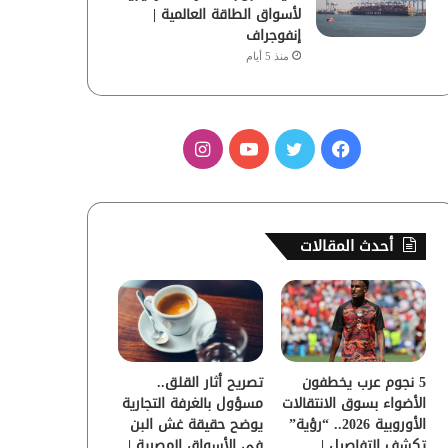
لأسواق الطاقة العالمية |
إنفوجراف
منذ 5 أيام
ف
ت
ي
ا
ي
و
و
ن
س
ي
ت
س
أحدث المقالات
ب
ت
ي
ت
و
ر
و
ق
ك
ب
ر
5 نجوم عرب يخطفون
تصريح أثار القلق..
ا
الأضواء بسوق الانتقالات
مسؤول بالغرفة التجارية
الأوروبية 2026.. “رؤية”
يوضح حقيقة غش البن
م
تكشف التفاصيل |
في الأسواق المصرية |