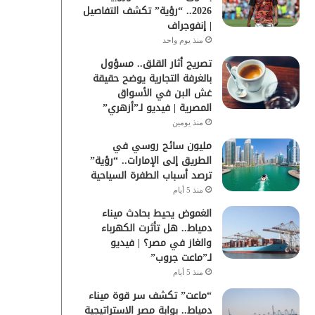
2026.. “رؤية” تكشف التفاصيل
| إنفوجراف
منذ يوم واحد
تصريح أثار القلق.. مسؤول
بالغرفة التجارية يوضح حقيقة
غش البن في الأسواق
المصرية | فيديو لـ”أزهري”
منذ يومين
مليون سائح روسي في
الطريق إلى الإمارات.. “رؤية”
ترصد أسباب الطفرة السياحية
منذ 5 أيام
الغموض يحيط بحادث ميناء
دمياط.. هل تأثرت الكهرباء
والغاز في مصر؟ | فيديو
لـ”ماعت جروب”
منذ 5 أيام
“ماعت” تكشف سر قوة ميناء
دمياط.. بوابة مصر الاستراتيجية