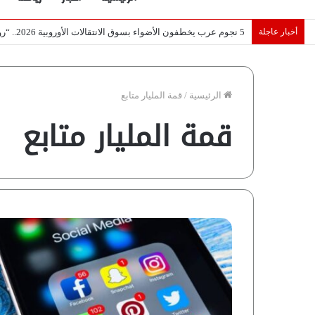
أخبار عاجلة
تصريح أثار القلق.. مسؤول بالغرفة التجارية يوضح حقيقة غش البن ف
الرئيسية
/
قمة المليار متابع
قمة المليار متابع