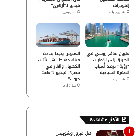
إنفوجراف
فيديو لـ”أزهري”
منذ يوم واحد
منذ يومين
مليون سائح روسي في
الغموض يحيط بحادث
الطريق إلى الإمارات..
ميناء دمياط.. هل تأثرت
“رؤية” ترصد أسباب
الكهرباء والغاز في
الطفرة السياحية
مصر؟ | فيديو لـ”ماعت
جروب”
منذ 5 أيام
منذ 5 أيام
الأكثر مشاهدة
هل فيروز وشويبس