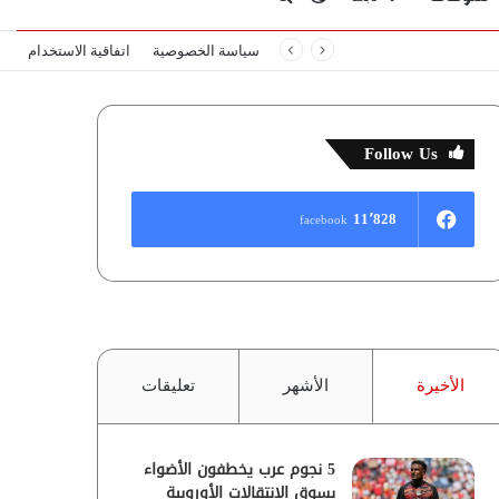
سياسة الخصوصية
اتفاقية الاستخدام
المظلم
عن
Follow Us
11٬828
facebook
الأخيرة
الأشهر
تعليقات
5 نجوم عرب يخطفون الأضواء
بسوق الانتقالات الأوروبية