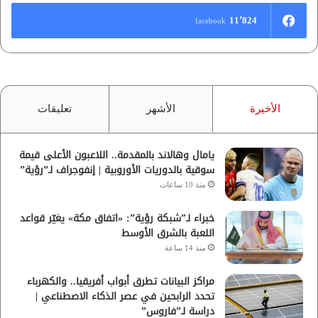
11٬824
facebook
الأخيرة
الأشهر
تعليقات
يامال وهالاند بالمقدمة.. اللاعبون الأعلى قيمة
سوقية بالدوريات الأوروبية | إنفوجراف لـ”رؤية”
منذ 10 ساعات
خبراء لـ”شبكة رؤية”: «اتفاق مكة» يغيّر قواعد
اللعبة بالشرق الأوسط
منذ 14 ساعة
مراكز البيانات تطرق أبواب أفريقيا.. والكهرباء
تحدد الرابحين في عصر الذكاء الاصطناعي |
دراسة لـ”فاروس”