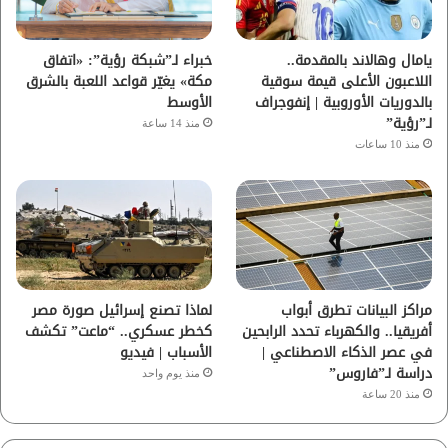
ك
ب
ر
ا
يامال وهالاند بالمقدمة..
خبراء لـ”شبكة رؤية”: «اتفاق
اللاعبون الأعلى قيمة سوقية
مكة» يغيّر قواعد اللعبة بالشرق
م
بالدوريات الأوروبية | إنفوجراف
الأوسط
لـ”رؤية”
منذ 14 ساعة
منذ 10 ساعات
مراكز البيانات تطرق أبواب
لماذا تصنع إسرائيل صورة مصر
أفريقيا.. والكهرباء تحدد الرابحين
كخطر عسكري.. “ماعت” تكشف
في عصر الذكاء الاصطناعي |
الأسباب | فيديو
دراسة لـ”فاروس”
منذ يوم واحد
منذ 20 ساعة