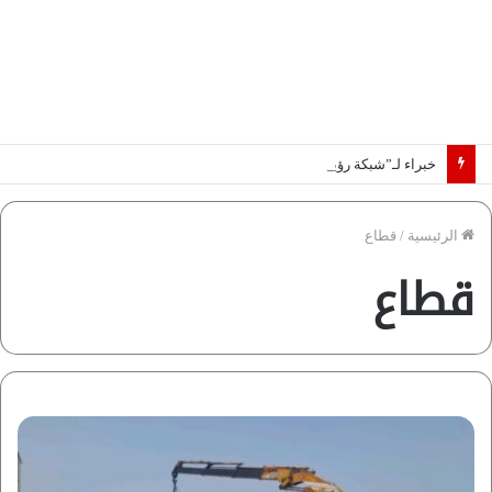
خبراء لـ”شبكة رؤية”: «اتفاق مكة» يغيّر قواعد اللعبة بالشرق الأوسط
الرئيسية
/
قطاع
قطاع