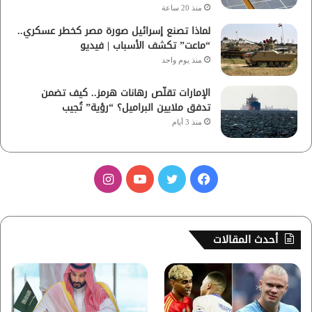
منذ 20 ساعة
لماذا تصنع إسرائيل صورة مصر كخطر عسكري..
“ماعت” تكشف الأسباب | فيديو
منذ يوم واحد
الإمارات تقلّص رهانات هرمز.. كيف تضمن
تدفق ملايين البراميل؟ “رؤية” تُجيب
منذ 3 أيام
ف
ت
ي
ا
ي
و
و
ن
س
ي
ت
س
أحدث المقالات
ب
ت
ي
ت
و
ر
و
ق