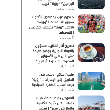
البراميل؟ “رؤية” تُجيب
منذ 4 ساعات
5 نجوم عرب يخطفون الأضواء
بسوق الانتقالات الأوروبية
2026.. “رؤية” تكشف التفاصيل
| إنفوجراف
منذ يومين
تصريح أثار القلق.. مسؤول
بالغرفة التجارية يوضح حقيقة
غش البن في الأسواق
المصرية | فيديو لـ”أزهري”
منذ 3 أيام
مليون سائح روسي في
الطريق إلى الإمارات.. “رؤية”
ترصد أسباب الطفرة السياحية
منذ 5 أيام
الغموض يحيط بحادث ميناء
دمياط.. هل تأثرت الكهرباء
والغاز في مصر؟ | فيديو