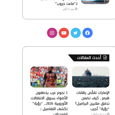
لـ”ماعت جروب”
منذ 5 أيام
ف
ت
ي
ا
ي
و
و
ن
س
ي
ت
س
أحدث المقالات
ب
ت
ي
ت
و
ر
و
ق
ك
ب
ر
الإمارات تقلّص رهانات
5 نجوم عرب يخطفون
ا
هرمز.. كيف تضمن
الأضواء بسوق الانتقالات
تدفق ملايين البراميل؟
الأوروبية 2026.. “رؤية”
م
“رؤية” تُجيب
تكشف التفاصيل |
إنفوجراف
منذ 4 ساعات