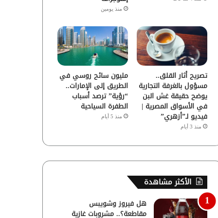
منذ يومين
تصريح أثار القلق..
مليون سائح روسي في
مسؤول بالغرفة التجارية
الطريق إلى الإمارات..
يوضح حقيقة غش البن
“رؤية” ترصد أسباب
في الأسواق المصرية |
الطفرة السياحية
فيديو لـ”أزهري”
منذ 5 أيام
منذ 3 أيام
الأكثر مشاهدة
هل فيروز وشويبس
مقاطعة؟.. مشروبات غازية