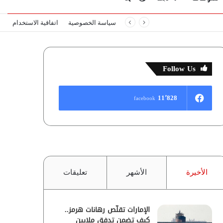
سياسة الخصوصية
اتفاقية الاستخدام
المظلم
عن
Follow Us
11٬828
facebook
الأخيرة
الأشهر
تعليقات
الإمارات تقلّص رهانات هرمز..
كيف تضمن تدفق ملايين