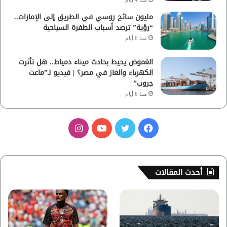
منذ 4 أيام
مليون سائح روسي في الطريق إلى الإمارات..
“رؤية” ترصد أسباب الطفرة السياحية
منذ 6 أيام
الغموض يحيط بحادث ميناء دمياط.. هل تأثرت
الكهرباء والغاز في مصر؟ | فيديو لـ”ماعت
جروب”
منذ 6 أيام
ف
ت
ي
ا
ي
و
و
ن
س
ي
ت
س
أحدث المقالات
ب
ت
ي
ت
و
ر
و
ق