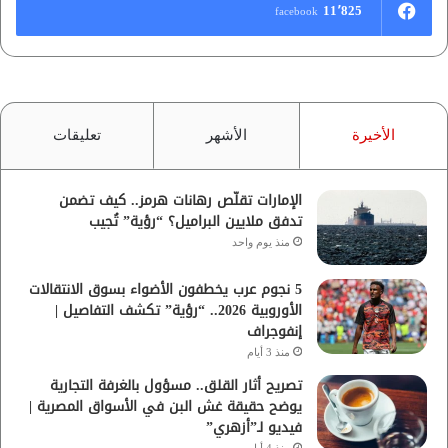
11٬825
facebook
الأخيرة
الأشهر
تعليقات
الإمارات تقلّص رهانات هرمز.. كيف تضمن
تدفق ملايين البراميل؟ “رؤية” تُجيب
منذ يوم واحد
5 نجوم عرب يخطفون الأضواء بسوق الانتقالات
الأوروبية 2026.. “رؤية” تكشف التفاصيل |
إنفوجراف
منذ 3 أيام
تصريح أثار القلق.. مسؤول بالغرفة التجارية
يوضح حقيقة غش البن في الأسواق المصرية |
فيديو لـ”أزهري”