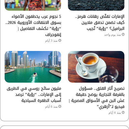
ك
ب
ر
ا
الإمارات تقلّص رهانات هرمز..
5 نجوم عرب يخطفون الأضواء
كيف تضمن تدفق ملايين
بسوق الانتقالات الأوروبية 2026..
م
البراميل؟ “رؤية” تُجيب
“رؤية” تكشف التفاصيل |
إنفوجراف
منذ يوم واحد
منذ 3 أيام
تصريح أثار القلق.. مسؤول
مليون سائح روسي في الطريق
بالغرفة التجارية يوضح حقيقة
إلى الإمارات.. “رؤية” ترصد
غش البن في الأسواق المصرية |
أسباب الطفرة السياحية
فيديو لـ”أزهري”
منذ 6 أيام
منذ 4 أيام