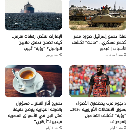
و
ر
و
ق
ك
ب
ر
ا
لماذا تصنع إسرائيل صورة مصر
الإمارات تقلّص رهانات هرمز..
كخطر عسكري.. “ماعت” تكشف
كيف تضمن تدفق ملايين
م
الأسباب | فيديو
البراميل؟ “رؤية” تُجيب
منذ 3 ساعات
منذ يومين
5 نجوم عرب يخطفون الأضواء
تصريح أثار القلق.. مسؤول
بسوق الانتقالات الأوروبية 2026..
بالغرفة التجارية يوضح حقيقة
“رؤية” تكشف التفاصيل |
غش البن في الأسواق المصرية |
إنفوجراف
فيديو لـ”أزهري”
منذ 3 أيام
منذ 4 أيام