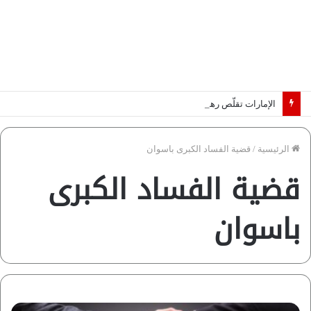
الإمارات تقلّص رهانات هرمز.. كيف تضمن تدفق ملايين البراميل؟ “رؤية” تُجيب
الرئيسية
/
قضية الفساد الكبرى باسوان
قضية الفساد الكبرى
باسوان