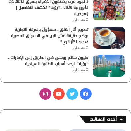
5 نجوم عرب يخطفون الأضواء بسوق الانتقالات
الأوروبية 2026.. “رؤية” تكشف التفاصيل |
إنفوجراف
منذ 3 أيام
تصريح أثار القلق.. مسؤول بالغرفة التجارية
يوضح حقيقة غش البن في الأسواق المصرية |
فيديو لـ”أزهري”
منذ 4 أيام
مليون سائح روسي في الطريق إلى الإمارات..
“رؤية” ترصد أسباب الطفرة السياحية
منذ 6 أيام
ف
ت
ي
ا
ي
و
و
ن
س
ي
ت
س
أحدث المقالات
ب
ت
ي
ت