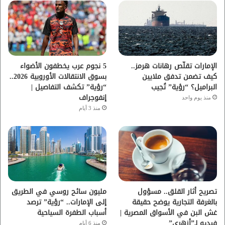
و
ر
و
ق
ك
ب
ر
ا
الإمارات تقلّص رهانات هرمز..
5 نجوم عرب يخطفون الأضواء
كيف تضمن تدفق ملايين
بسوق الانتقالات الأوروبية 2026..
م
البراميل؟ “رؤية” تُجيب
“رؤية” تكشف التفاصيل |
إنفوجراف
منذ يوم واحد
منذ 3 أيام
تصريح أثار القلق.. مسؤول
مليون سائح روسي في الطريق
بالغرفة التجارية يوضح حقيقة
إلى الإمارات.. “رؤية” ترصد
غش البن في الأسواق المصرية |
أسباب الطفرة السياحية
فيديو لـ”أزهري”
منذ 6 أيام