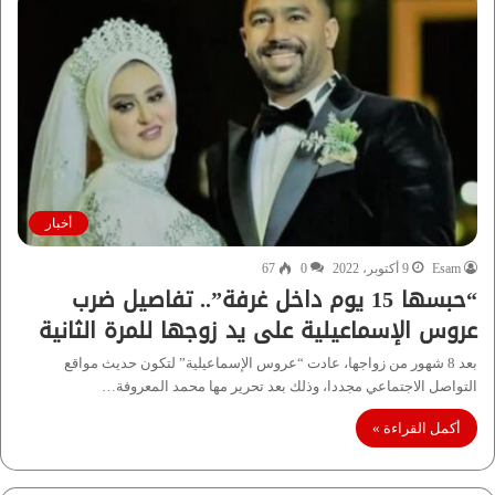
أخبار
Esam
9 أكتوبر، 2022
0
67
“حبسها 15 يوم داخل غرفة”.. تفاصيل ضرب
عروس الإسماعيلية على يد زوجها للمرة الثانية
بعد 8 شهور من زواجها، عادت “عروس الإسماعيلية” لتكون حديث مواقع
التواصل الاجتماعي مجددا، وذلك بعد تحرير مها محمد المعروفة…
أكمل القراءة »