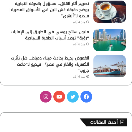
تصريح أثار القلق.. مسؤول بالغرفة التجارية
يوضح حقيقة غش البن في الأسواق المصرية |
فيديو لـ”أزهري”
منذ 4 أيام
مليون سائح روسي في الطريق إلى الإمارات..
“رؤية” ترصد أسباب الطفرة السياحية
منذ 6 أيام
الغموض يحيط بحادث ميناء دمياط.. هل تأثرت
الكهرباء والغاز في مصر؟ | فيديو لـ”ماعت
جروب”
منذ 6 أيام
ف
ت
ي
ا
ي
و
و
ن
س
ي
ت
س
أحدث المقالات
ب
ت
ي
ت