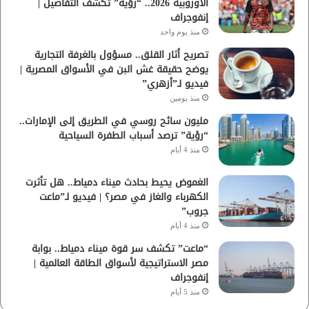
الأوروبية 2026.. “رؤية” تكشف التفاصيل |
إنفوجراف
منذ يوم واحد
تصريح أثار القلق.. مسؤول بالغرفة التجارية
يوضح حقيقة غش البن في الأسواق المصرية |
فيديو لـ”أزهري”
منذ يومين
مليون سائح روسي في الطريق إلى الإمارات..
“رؤية” ترصد أسباب الطفرة السياحية
منذ 4 أيام
الغموض يحيط بحادث ميناء دمياط.. هل تأثرت
الكهرباء والغاز في مصر؟ | فيديو لـ”ماعت
جروب”
منذ 4 أيام
“ماعت” تكشف سر قوة ميناء دمياط.. بوابة
مصر الاستراتيجية لأسواق الطاقة العالمية |
إنفوجراف
منذ 5 أيام