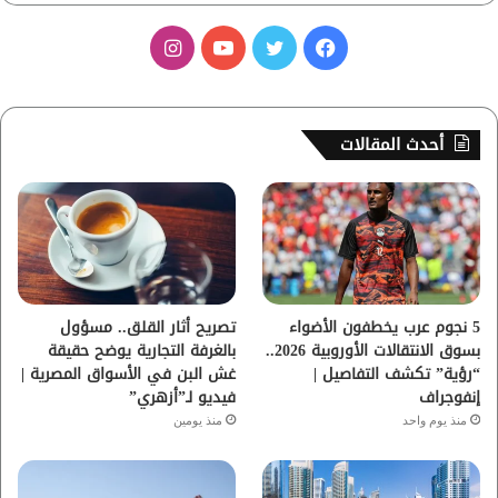
ف
ت
ي
ا
ي
و
و
ن
س
ي
ت
س
أحدث المقالات
ب
ت
ي
ت
و
ر
و
ق
ك
ب
ر
ا
5 نجوم عرب يخطفون الأضواء
تصريح أثار القلق.. مسؤول
بسوق الانتقالات الأوروبية 2026..
بالغرفة التجارية يوضح حقيقة
م
“رؤية” تكشف التفاصيل |
غش البن في الأسواق المصرية |
إنفوجراف
فيديو لـ”أزهري”
منذ يوم واحد
منذ يومين