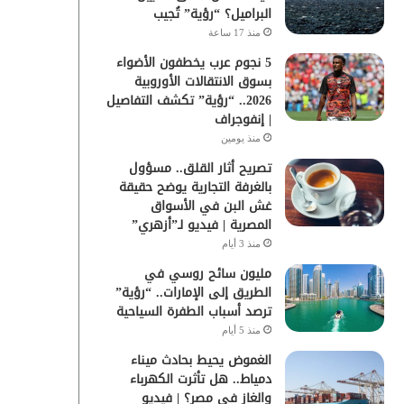
البراميل؟ “رؤية” تُجيب
منذ 17 ساعة
5 نجوم عرب يخطفون الأضواء
بسوق الانتقالات الأوروبية
2026.. “رؤية” تكشف التفاصيل
| إنفوجراف
منذ يومين
تصريح أثار القلق.. مسؤول
بالغرفة التجارية يوضح حقيقة
غش البن في الأسواق
المصرية | فيديو لـ”أزهري”
منذ 3 أيام
مليون سائح روسي في
الطريق إلى الإمارات.. “رؤية”
ترصد أسباب الطفرة السياحية
منذ 5 أيام
الغموض يحيط بحادث ميناء
دمياط.. هل تأثرت الكهرباء
والغاز في مصر؟ | فيديو