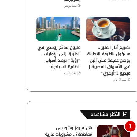
منذ يومين
تصريح أثار القلق..
مليون سائح روسي في
مسؤول بالغرفة التجارية
الطريق إلى الإمارات..
يوضح حقيقة غش البن
“رؤية” ترصد أسباب
في الأسواق المصرية |
الطفرة السياحية
فيديو لـ”أزهري”
منذ 5 أيام
منذ 3 أيام
الأكثر مشاهدة
هل فيروز وشويبس
مقاطعة؟.. مشروبات غازية