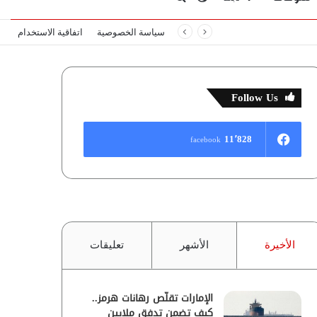
سياسة الخصوصية
اتفاقية الاستخدام
المظلم
عن
Follow Us
11٬828
facebook
الأخيرة
الأشهر
تعليقات
الإمارات تقلّص رهانات هرمز..
كيف تضمن تدفق ملايين