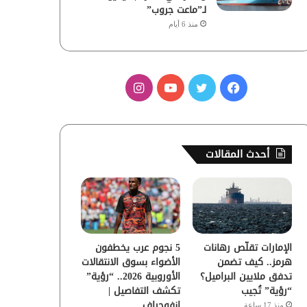
لـ”ماعت جروب”
منذ 6 أيام
ف
ت
ي
ا
ي
و
و
ن
س
ي
ت
س
أحدث المقالات
ب
ت
ي
ت
و
ر
و
ق
ك
ب
ر
الإمارات تقلّص رهانات
5 نجوم عرب يخطفون
ا
هرمز.. كيف تضمن
الأضواء بسوق الانتقالات
تدفق ملايين البراميل؟
الأوروبية 2026.. “رؤية”
م
“رؤية” تُجيب
تكشف التفاصيل |
إنفوجراف
منذ 17 ساعة