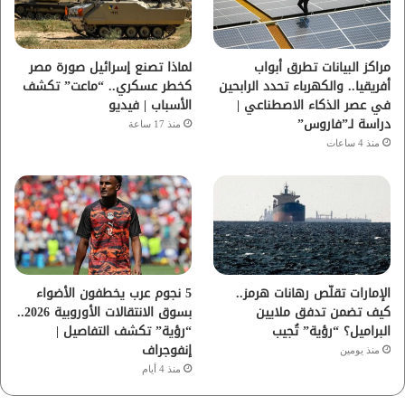
ك
ب
ر
ا
مراكز البيانات تطرق أبواب
لماذا تصنع إسرائيل صورة مصر
أفريقيا.. والكهرباء تحدد الرابحين
كخطر عسكري.. “ماعت” تكشف
م
في عصر الذكاء الاصطناعي |
الأسباب | فيديو
دراسة لـ”فاروس”
منذ 17 ساعة
منذ 4 ساعات
الإمارات تقلّص رهانات هرمز..
5 نجوم عرب يخطفون الأضواء
كيف تضمن تدفق ملايين
بسوق الانتقالات الأوروبية 2026..
البراميل؟ “رؤية” تُجيب
“رؤية” تكشف التفاصيل |
إنفوجراف
منذ يومين
منذ 4 أيام