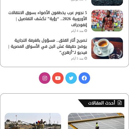
5 نجوم عرب يخطفون الأضواء بسوق الانتقالات
الأوروبية 2026.. “رؤية” تكشف التفاصيل |
إنفوجراف
منذ 4 أيام
تصريح أثار القلق.. مسؤول بالغرفة التجارية
يوضح حقيقة غش البن في الأسواق المصرية |
فيديو لـ”أزهري”
منذ 5 أيام
ف
ت
ي
ا
ي
و
و
ن
س
ي
ت
س
أحدث المقالات
ب
ت
ي
ت
و
ر
و
ق