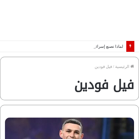
لماذا تصنع إسرائيل صورة مصر كخطر عسكري.. “ماعت” تكشف الأسباب | فيديو
الرئيسية
/
فيل فودين
فيل فودين