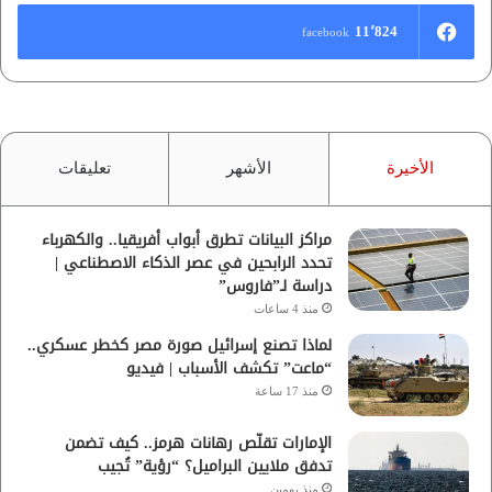
11٬824
facebook
الأخيرة
الأشهر
تعليقات
مراكز البيانات تطرق أبواب أفريقيا.. والكهرباء
تحدد الرابحين في عصر الذكاء الاصطناعي |
دراسة لـ”فاروس”
منذ 4 ساعات
لماذا تصنع إسرائيل صورة مصر كخطر عسكري..
“ماعت” تكشف الأسباب | فيديو
منذ 17 ساعة
الإمارات تقلّص رهانات هرمز.. كيف تضمن
تدفق ملايين البراميل؟ “رؤية” تُجيب
منذ يومين