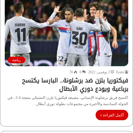
رياضة
Esam
2 نوفمبر، 2022
0
70
فيكتوريا بلزن ضد برشلونة.. البارسا يكتسح
برباعية ويودع دوري الأبطال
اكتسح فريق برشلونة الإسباني، مضيفه فيكتوريا بلزن التشيكي بنتيجة 4-2 ، في
الجولة السادسة والأخيرة من مجموعات بطولة دوري أبطال…
أكمل القراءة »