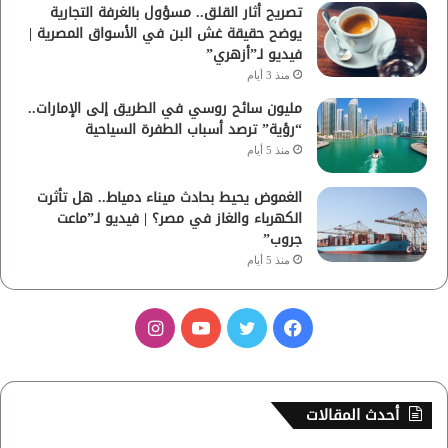
تصريح أثار القلق.. مسؤول بالغرفة التجارية
يوضح حقيقة غش البن في الأسواق المصرية |
فيديو لـ”أزهري”
منذ 3 أيام
مليون سائح روسي في الطريق إلى الإمارات..
“رؤية” ترصد أسباب الطفرة السياحية
منذ 5 أيام
الغموض يحيط بحادث ميناء دمياط.. هل تأثرت
الكهرباء والغاز في مصر؟ | فيديو لـ”ماعت
جروب”
منذ 5 أيام
ف
ت
ي
ا
ي
و
و
ن
س
ي
ت
س
أحدث المقالات
ب
ت
ي
ت