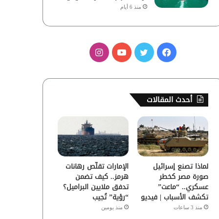
منذ 6 أيام
ف
ت
ي
ا
ي
و
و
ن
س
ي
ت
س
أحدث المقالات
ب
ت
ي
ت
و
ر
و
ق
ك
ب
ر
لماذا تصنع إسرائيل
الإمارات تقلّص رهانات
ا
صورة مصر كخطر
هرمز.. كيف تضمن
عسكري.. “ماعت”
تدفق ملايين البراميل؟
م
تكشف الأسباب | فيديو
“رؤية” تُجيب
منذ 3 ساعات
منذ يومين