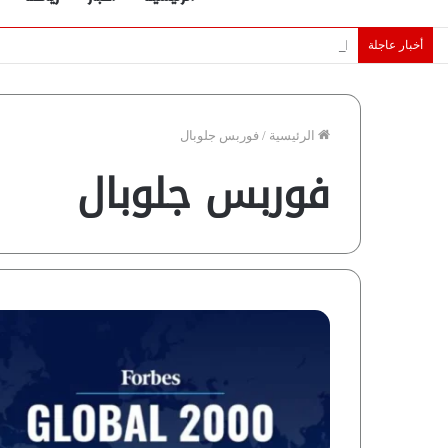
أخبار عاجلة
الإمارات تقلّص رهانات هرمز.. كيف تضمن تدفق ملايين البراميل؟ “ر
الرئيسية
/
فوربس جلوبال
فوربس جلوبال