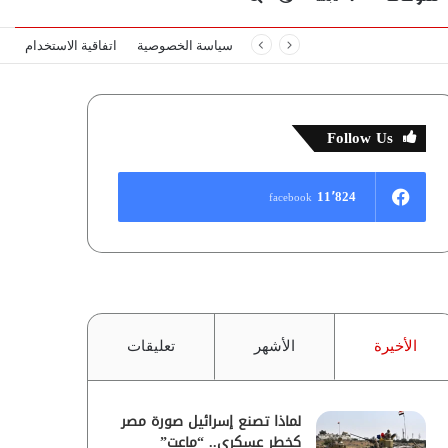
سياسة الخصوصية
اتفاقية الاستخدام
المظلم
عن
Follow Us
11٬824
facebook
الأخيرة
الأشهر
تعليقات
لماذا تصنع إسرائيل صورة مصر
كخطر عسكري.. “ماعت”