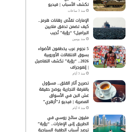
تكشف الأسباب | فيديو
منذ 3 ساعات
الإمارات تقلّص رهانات هرمز..
كيف تضمن تدفق ملايين
البراميل؟ “رؤية” تُجيب
منذ يومين
5 نجوم عرب يخطفون الأضواء
بسوق الانتقالات الأوروبية
2026.. “رؤية” تكشف التفاصيل
| إنفوجراف
منذ 3 أيام
تصريح أثار القلق.. مسؤول
بالغرفة التجارية يوضح حقيقة
غش البن في الأسواق
المصرية | فيديو لـ”أزهري”
منذ 4 أيام
مليون سائح روسي في
الطريق إلى الإمارات.. “رؤية”
ترصد أسباب الطفرة السياحية