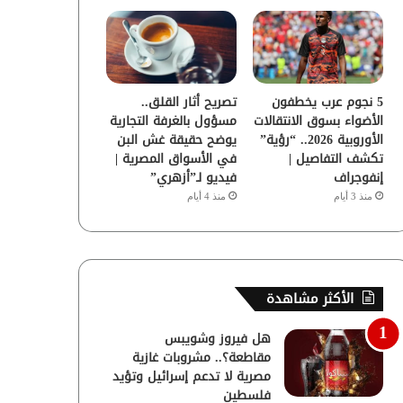
5 نجوم عرب يخطفون
تصريح أثار القلق..
الأضواء بسوق الانتقالات
مسؤول بالغرفة التجارية
الأوروبية 2026.. “رؤية”
يوضح حقيقة غش البن
تكشف التفاصيل |
في الأسواق المصرية |
إنفوجراف
فيديو لـ”أزهري”
منذ 3 أيام
منذ 4 أيام
الأكثر مشاهدة
هل فيروز وشويبس
مقاطعة؟.. مشروبات غازية
مصرية لا تدعم إسرائيل وتؤيد
فلسطين