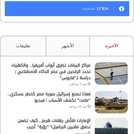
11٬824
facebook
الأخيرة
الأشهر
تعليقات
مراكز البيانات تطرق أبواب أفريقيا.. والكهرباء
تحدد الرابحين في عصر الذكاء الاصطناعي |
دراسة لـ”فاروس”
منذ 5 ساعات
لماذا تصنع إسرائيل صورة مصر كخطر عسكري..
“ماعت” تكشف الأسباب | فيديو
منذ 19 ساعة
الإمارات تقلّص رهانات هرمز.. كيف تضمن
تدفق ملايين البراميل؟ “رؤية” تُجيب
منذ يومين