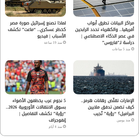
ك
ب
ر
ا
مراكز البيانات تطرق أبواب
لماذا تصنع إسرائيل صورة مصر
أفريقيا.. والكهرباء تحدد الرابحين
كخطر عسكري.. “ماعت” تكشف
م
في عصر الذكاء الاصطناعي |
الأسباب | فيديو
دراسة لـ”فاروس”
منذ 19 ساعة
منذ 5 ساعات
الإمارات تقلّص رهانات هرمز..
5 نجوم عرب يخطفون الأضواء
كيف تضمن تدفق ملايين
بسوق الانتقالات الأوروبية 2026..
البراميل؟ “رؤية” تُجيب
“رؤية” تكشف التفاصيل |
إنفوجراف
منذ يومين
منذ 4 أيام