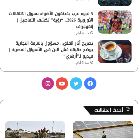
5 نجوم عرب يخطفون الأضواء بسوق الانتقالات
الأوروبية 2026.. “رؤية” تكشف التفاصيل |
إنفوجراف
منذ 4 أيام
تصريح أثار القلق.. مسؤول بالغرفة التجارية
يوضح حقيقة غش البن في الأسواق المصرية |
فيديو لـ”أزهري”
منذ 5 أيام
ف
ت
ي
ا
ي
و
و
ن
س
ي
ت
س
أحدث المقالات
ب
ت
ي
ت
و
ر
و
ق