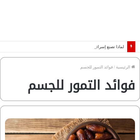
لماذا تصنع إسرائيل صورة مصر كخطر عسكري.. “ماعت” تكشف الأسباب | فيديو
الرئيسية
/
فوائد التمور للجسم
فوائد التمور للجسم