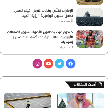
الإمارات تقلّص رهانات هرمز.. كيف تضمن
تدفق ملايين البراميل؟ “رؤية” تُجيب
منذ يومين
5 نجوم عرب يخطفون الأضواء بسوق الانتقالات
الأوروبية 2026.. “رؤية” تكشف التفاصيل |
إنفوجراف
منذ 4 أيام
ف
ت
ي
ا
ي
و
و
ن
س
ي
ت
س
أحدث المقالات
ب
ت
ي
ت
و
ر
و
ق