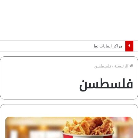
مراكز البيانات تطرق أبواب أفريقيا.. والكهرباء تحدد الرابحين في عصر الذكاء الاصطناعي | دراسة لـ”فاروس”
الرئيسية
/
فلسطسن
فلسطسن