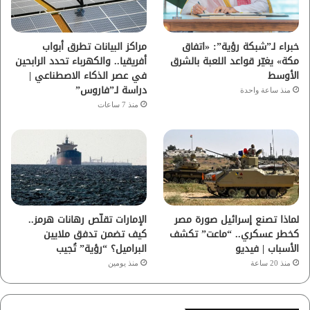
ك
ب
ر
ا
خبراء لـ”شبكة رؤية”: «اتفاق
مراكز البيانات تطرق أبواب
مكة» يغيّر قواعد اللعبة بالشرق
أفريقيا.. والكهرباء تحدد الرابحين
م
الأوسط
في عصر الذكاء الاصطناعي |
دراسة لـ”فاروس”
منذ ساعة واحدة
منذ 7 ساعات
لماذا تصنع إسرائيل صورة مصر
الإمارات تقلّص رهانات هرمز..
كخطر عسكري.. “ماعت” تكشف
كيف تضمن تدفق ملايين
الأسباب | فيديو
البراميل؟ “رؤية” تُجيب
منذ 20 ساعة
منذ يومين