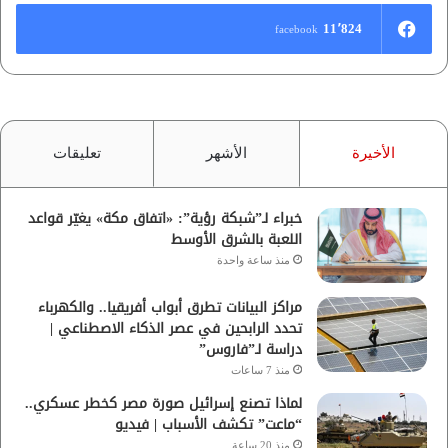
11٬824
facebook
الأخيرة
الأشهر
تعليقات
خبراء لـ”شبكة رؤية”: «اتفاق مكة» يغيّر قواعد
اللعبة بالشرق الأوسط
منذ ساعة واحدة
مراكز البيانات تطرق أبواب أفريقيا.. والكهرباء
تحدد الرابحين في عصر الذكاء الاصطناعي |
دراسة لـ”فاروس”
منذ 7 ساعات
لماذا تصنع إسرائيل صورة مصر كخطر عسكري..
“ماعت” تكشف الأسباب | فيديو
منذ 20 ساعة