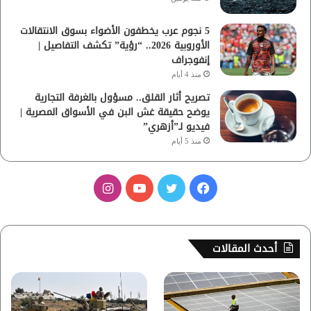
5 نجوم عرب يخطفون الأضواء بسوق الانتقالات
الأوروبية 2026.. “رؤية” تكشف التفاصيل |
إنفوجراف
منذ 4 أيام
تصريح أثار القلق.. مسؤول بالغرفة التجارية
يوضح حقيقة غش البن في الأسواق المصرية |
فيديو لـ”أزهري”
منذ 5 أيام
ف
ت
ي
ا
ي
و
و
ن
س
ي
ت
س
أحدث المقالات
ب
ت
ي
ت
و
ر
و
ق