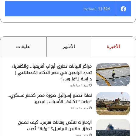
11٬824
facebook
الأخيرة
الأشهر
تعليقات
مراكز البيانات تطرق أبواب أفريقيا.. والكهرباء
تحدد الرابحين في عصر الذكاء الاصطناعي |
دراسة لـ”فاروس”
منذ 4 ساعات
لماذا تصنع إسرائيل صورة مصر كخطر عسكري..
“ماعت” تكشف الأسباب | فيديو
منذ 17 ساعة
الإمارات تقلّص رهانات هرمز.. كيف تضمن
تدفق ملايين البراميل؟ “رؤية” تُجيب
منذ يومين