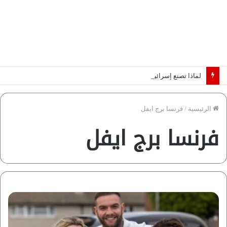
لماذا تصنع إسرائيل صورة مصر كخطر عسكري.. “ماعت” تكشف الأسباب | فيديو
الرئيسية
/
فرنسا برج ايفل
فرنسا برج ايفل