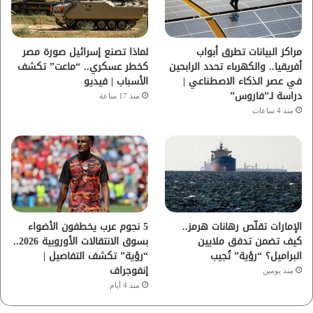
ك
ب
ر
ا
مراكز البيانات تطرق أبواب
لماذا تصنع إسرائيل صورة مصر
أفريقيا.. والكهرباء تحدد الرابحين
كخطر عسكري.. “ماعت” تكشف
م
في عصر الذكاء الاصطناعي |
الأسباب | فيديو
دراسة لـ”فاروس”
منذ 17 ساعة
منذ 4 ساعات
الإمارات تقلّص رهانات هرمز..
5 نجوم عرب يخطفون الأضواء
كيف تضمن تدفق ملايين
بسوق الانتقالات الأوروبية 2026..
البراميل؟ “رؤية” تُجيب
“رؤية” تكشف التفاصيل |
إنفوجراف
منذ يومين
منذ 4 أيام