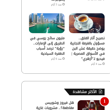
منذ 3 أيام
تصريح أثار القلق..
مليون سائح روسي في
مسؤول بالغرفة التجارية
الطريق إلى الإمارات..
يوضح حقيقة غش البن
“رؤية” ترصد أسباب
في الأسواق المصرية |
الطفرة السياحية
فيديو لـ”أزهري”
منذ 6 أيام
منذ 4 أيام
الأكثر مشاهدة
هل فيروز وشويبس
مقاطعة؟.. مشروبات غازية