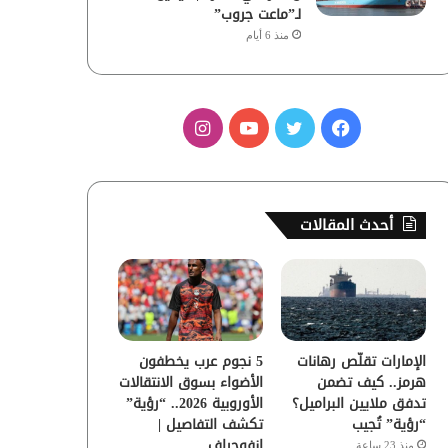
لـ”ماعت جروب”
منذ 6 أيام
ف
ت
ي
ا
ي
و
و
ن
س
ي
ت
س
أحدث المقالات
ب
ت
ي
ت
و
ر
و
ق
ك
ب
ر
الإمارات تقلّص رهانات
5 نجوم عرب يخطفون
ا
هرمز.. كيف تضمن
الأضواء بسوق الانتقالات
تدفق ملايين البراميل؟
الأوروبية 2026.. “رؤية”
م
“رؤية” تُجيب
تكشف التفاصيل |
إنفوجراف
منذ 23 ساعة