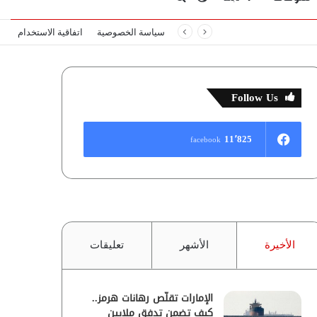
سياسة الخصوصية
اتفاقية الاستخدام
المظلم
عن
Follow Us
11٬825
facebook
الأخيرة
الأشهر
تعليقات
الإمارات تقلّص رهانات هرمز..
كيف تضمن تدفق ملايين