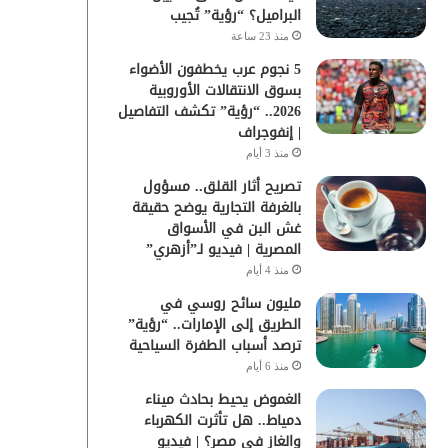
البراميل؟ “رؤية” تُجيب
منذ 23 ساعة
5 نجوم عرب يخطفون الأضواء
بسوق الانتقالات الأوروبية
2026.. “رؤية” تكشف التفاصيل
| إنفوجراف
منذ 3 أيام
تصريح أثار القلق.. مسؤول
بالغرفة التجارية يوضح حقيقة
غش البن في الأسواق
المصرية | فيديو لـ”أزهري”
منذ 4 أيام
مليون سائح روسي في
الطريق إلى الإمارات.. “رؤية”
ترصد أسباب الطفرة السياحية
منذ 6 أيام
الغموض يحيط بحادث ميناء
دمياط.. هل تأثرت الكهرباء
والغاز في مصر؟ | فيديو