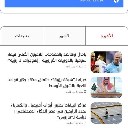
11٬824
facebook
الأخيرة
الأشهر
تعليقات
يامال وهالاند بالمقدمة.. اللاعبون الأعلى قيمة
سوقية بالدوريات الأوروبية | إنفوجراف لـ”رؤية”
منذ 4 ساعات
خبراء لـ”شبكة رؤية”: «اتفاق مكة» يغيّر قواعد
اللعبة بالشرق الأوسط
منذ 8 ساعات
مراكز البيانات تطرق أبواب أفريقيا.. والكهرباء
تحدد الرابحين في عصر الذكاء الاصطناعي |
دراسة لـ”فاروس”
منذ 14 ساعة