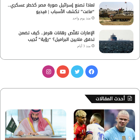
لماذا تصنع إسرائيل صورة مصر كخطر عسكري..
“ماعت” تكشف الأسباب | فيديو
منذ يوم واحد
الإمارات تقلّص رهانات هرمز.. كيف تضمن
تدفق ملايين البراميل؟ “رؤية” تُجيب
منذ 3 أيام
ف
ت
ي
ا
ي
و
و
ن
س
ي
ت
س
أحدث المقالات
ب
ت
ي
ت
و
ر
و
ق
ك
ب
ر