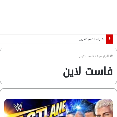
خبراء لـ”شبكة رؤية”: «اتفاق مكة» يغيّر قواعد اللعبة بالشرق الأوسط
الرئيسية
/
فاست لاين
فاست لاين