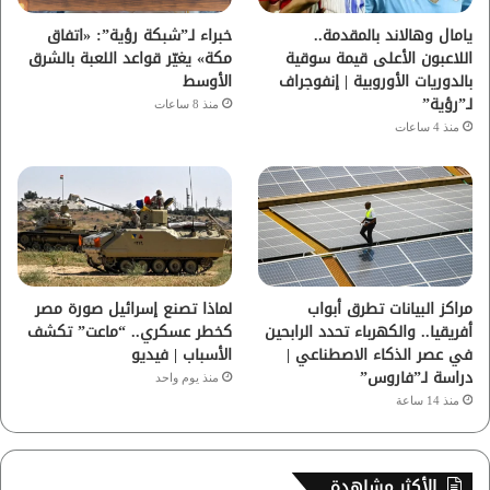
ا
يامال وهالاند بالمقدمة..
خبراء لـ”شبكة رؤية”: «اتفاق
اللاعبون الأعلى قيمة سوقية
مكة» يغيّر قواعد اللعبة بالشرق
م
بالدوريات الأوروبية | إنفوجراف
الأوسط
لـ”رؤية”
منذ 8 ساعات
منذ 4 ساعات
مراكز البيانات تطرق أبواب
لماذا تصنع إسرائيل صورة مصر
أفريقيا.. والكهرباء تحدد الرابحين
كخطر عسكري.. “ماعت” تكشف
في عصر الذكاء الاصطناعي |
الأسباب | فيديو
دراسة لـ”فاروس”
منذ يوم واحد
منذ 14 ساعة
الأكثر مشاهدة