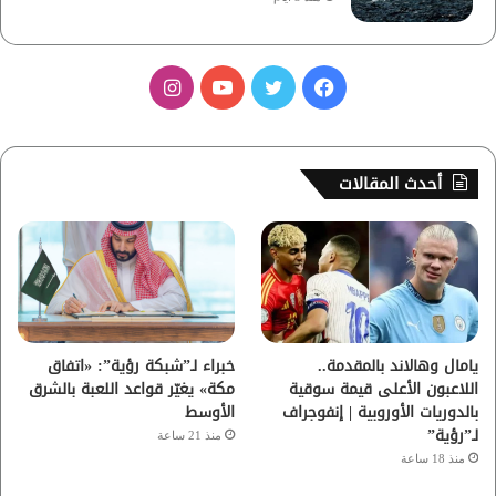
ف
ت
ي
ا
ي
و
و
ن
س
ي
ت
س
أحدث المقالات
ب
ت
ي
ت
و
ر
و
ق
ك
ب
ر
ا
يامال وهالاند بالمقدمة..
خبراء لـ”شبكة رؤية”: «اتفاق
اللاعبون الأعلى قيمة سوقية
مكة» يغيّر قواعد اللعبة بالشرق
م
بالدوريات الأوروبية | إنفوجراف
الأوسط
لـ”رؤية”
منذ 21 ساعة
منذ 18 ساعة