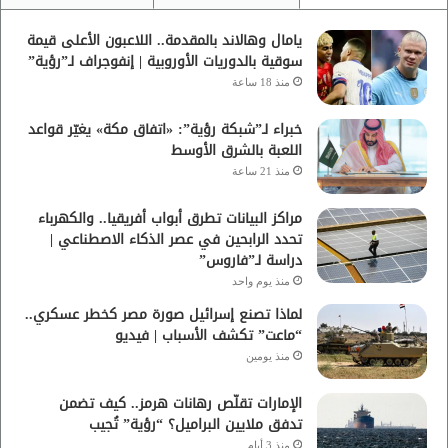
يامال وهالاند بالمقدمة.. اللاعبون الأعلى قيمة
سوقية بالدوريات الأوروبية | إنفوجراف لـ”رؤية”
منذ 18 ساعة
خبراء لـ”شبكة رؤية”: «اتفاق مكة» يغيّر قواعد
اللعبة بالشرق الأوسط
منذ 21 ساعة
مراكز البيانات تطرق أبواب أفريقيا.. والكهرباء
تحدد الرابحين في عصر الذكاء الاصطناعي |
دراسة لـ”فاروس”
منذ يوم واحد
لماذا تصنع إسرائيل صورة مصر كخطر عسكري..
“ماعت” تكشف الأسباب | فيديو
منذ يومين
الإمارات تقلّص رهانات هرمز.. كيف تضمن
تدفق ملايين البراميل؟ “رؤية” تُجيب
منذ 3 أيام