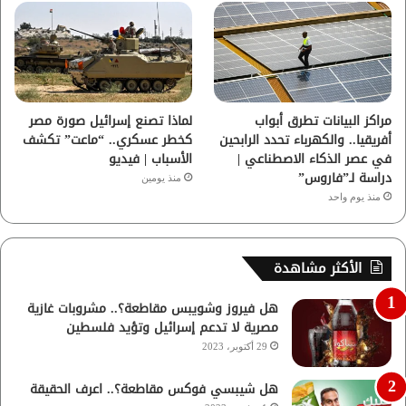
مراكز البيانات تطرق أبواب
لماذا تصنع إسرائيل صورة مصر
أفريقيا.. والكهرباء تحدد الرابحين
كخطر عسكري.. “ماعت” تكشف
في عصر الذكاء الاصطناعي |
الأسباب | فيديو
دراسة لـ”فاروس”
منذ يومين
منذ يوم واحد
الأكثر مشاهدة
هل فيروز وشويبس مقاطعة؟.. مشروبات غازية
مصرية لا تدعم إسرائيل وتؤيد فلسطين
29 أكتوبر، 2023
هل شيبسي فوكس مقاطعة؟.. اعرف الحقيقة