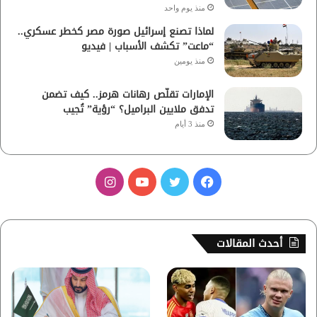
منذ يوم واحد
لماذا تصنع إسرائيل صورة مصر كخطر عسكري..
“ماعت” تكشف الأسباب | فيديو
منذ يومين
الإمارات تقلّص رهانات هرمز.. كيف تضمن
تدفق ملايين البراميل؟ “رؤية” تُجيب
منذ 3 أيام
ف
ت
ي
ا
ي
و
و
ن
س
ي
ت
س
أحدث المقالات
ب
ت
ي
ت
و
ر
و
ق