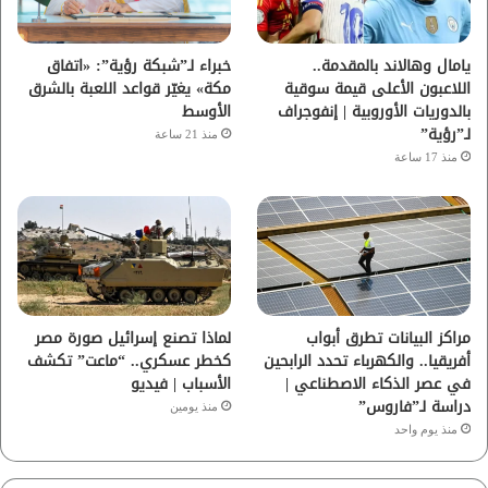
ك
ب
ر
ا
يامال وهالاند بالمقدمة..
خبراء لـ”شبكة رؤية”: «اتفاق
اللاعبون الأعلى قيمة سوقية
مكة» يغيّر قواعد اللعبة بالشرق
م
بالدوريات الأوروبية | إنفوجراف
الأوسط
لـ”رؤية”
منذ 21 ساعة
منذ 17 ساعة
مراكز البيانات تطرق أبواب
لماذا تصنع إسرائيل صورة مصر
أفريقيا.. والكهرباء تحدد الرابحين
كخطر عسكري.. “ماعت” تكشف
في عصر الذكاء الاصطناعي |
الأسباب | فيديو
دراسة لـ”فاروس”
منذ يومين
منذ يوم واحد