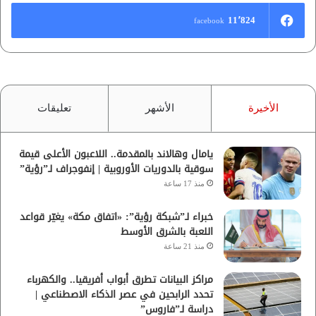
11٬824
facebook
الأخيرة
الأشهر
تعليقات
يامال وهالاند بالمقدمة.. اللاعبون الأعلى قيمة
سوقية بالدوريات الأوروبية | إنفوجراف لـ”رؤية”
منذ 17 ساعة
خبراء لـ”شبكة رؤية”: «اتفاق مكة» يغيّر قواعد
اللعبة بالشرق الأوسط
منذ 21 ساعة
مراكز البيانات تطرق أبواب أفريقيا.. والكهرباء
تحدد الرابحين في عصر الذكاء الاصطناعي |
دراسة لـ”فاروس”