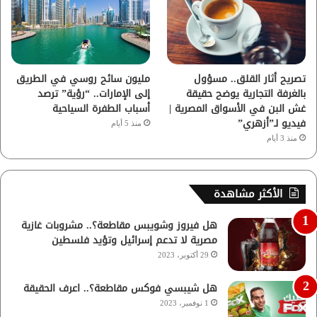
تصريح أثار القلق.. مسؤول
مليون سائح روسي في الطريق
بالغرفة التجارية يوضح حقيقة
إلى الإمارات.. “رؤية” ترصد
غش البن في الأسواق المصرية |
أسباب الطفرة السياحية
فيديو لـ”أزهري”
منذ 5 أيام
منذ 3 أيام
الأكثر مشاهدة
هل فيروز وشويبس مقاطعة؟.. مشروبات غازية
مصرية لا تدعم إسرائيل وتؤيد فلسطين
29 أكتوبر، 2023
هل شيبسي فوكس مقاطعة؟.. اعرف الحقيقة
1 نوفمبر، 2023