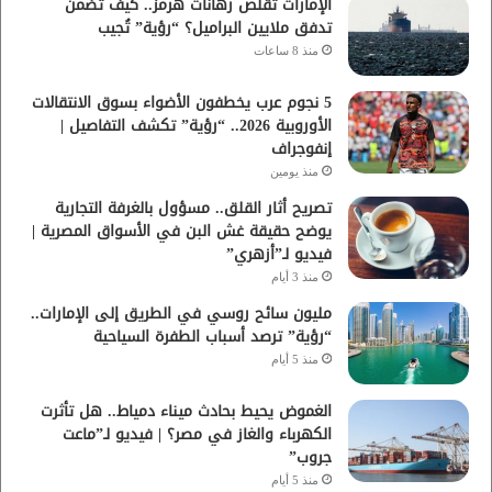
الإمارات تقلّص رهانات هرمز.. كيف تضمن
تدفق ملايين البراميل؟ “رؤية” تُجيب
منذ 8 ساعات
5 نجوم عرب يخطفون الأضواء بسوق الانتقالات
الأوروبية 2026.. “رؤية” تكشف التفاصيل |
إنفوجراف
منذ يومين
تصريح أثار القلق.. مسؤول بالغرفة التجارية
يوضح حقيقة غش البن في الأسواق المصرية |
فيديو لـ”أزهري”
منذ 3 أيام
مليون سائح روسي في الطريق إلى الإمارات..
“رؤية” ترصد أسباب الطفرة السياحية
منذ 5 أيام
الغموض يحيط بحادث ميناء دمياط.. هل تأثرت
الكهرباء والغاز في مصر؟ | فيديو لـ”ماعت
جروب”
منذ 5 أيام