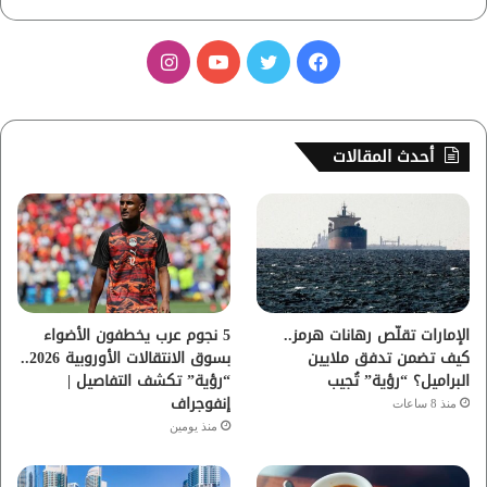
ف
ت
ي
ا
ي
و
و
ن
س
ي
ت
س
أحدث المقالات
ب
ت
ي
ت
و
ر
و
ق
ك
ب
ر
ا
الإمارات تقلّص رهانات هرمز..
5 نجوم عرب يخطفون الأضواء
كيف تضمن تدفق ملايين
بسوق الانتقالات الأوروبية 2026..
م
البراميل؟ “رؤية” تُجيب
“رؤية” تكشف التفاصيل |
إنفوجراف
منذ 8 ساعات
منذ يومين