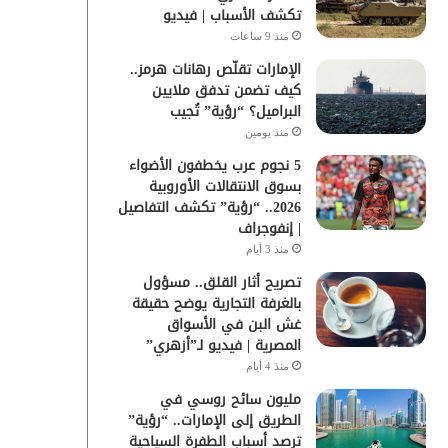
تكشف الأسباب | فيديو
منذ 9 ساعات
الإمارات تقلّص رهانات هرمز..
كيف تضمن تدفق ملايين
البراميل؟ “رؤية” تُجيب
منذ يومين
5 نجوم عرب يخطفون الأضواء
بسوق الانتقالات الأوروبية
2026.. “رؤية” تكشف التفاصيل
| إنفوجراف
منذ 3 أيام
تصريح أثار القلق.. مسؤول
بالغرفة التجارية يوضح حقيقة
غش البن في الأسواق
المصرية | فيديو لـ”أزهري”
منذ 4 أيام
مليون سائح روسي في
الطريق إلى الإمارات.. “رؤية”
ترصد أسباب الطفرة السياحية