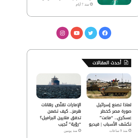
منذ 7 أيام
ف
ت
ي
ا
ي
و
و
ن
س
ي
ت
س
أحدث المقالات
ب
ت
ي
ت
و
ر
و
ق
ك
ب
ر
لماذا تصنع إسرائيل
الإمارات تقلّص رهانات
ا
صورة مصر كخطر
هرمز.. كيف تضمن
عسكري.. “ماعت”
تدفق ملايين البراميل؟
م
تكشف الأسباب | فيديو
“رؤية” تُجيب
منذ 9 ساعات
منذ يومين