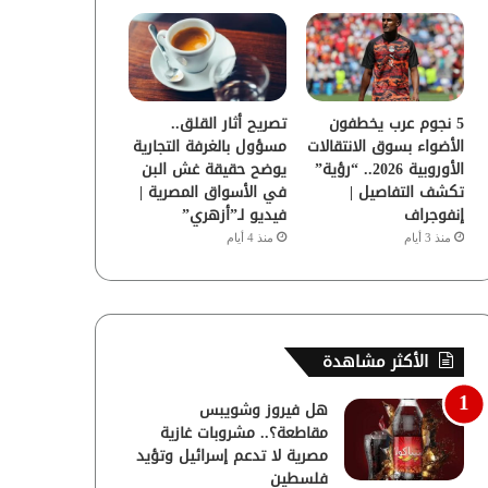
5 نجوم عرب يخطفون
تصريح أثار القلق..
الأضواء بسوق الانتقالات
مسؤول بالغرفة التجارية
الأوروبية 2026.. “رؤية”
يوضح حقيقة غش البن
تكشف التفاصيل |
في الأسواق المصرية |
إنفوجراف
فيديو لـ”أزهري”
منذ 3 أيام
منذ 4 أيام
الأكثر مشاهدة
هل فيروز وشويبس
مقاطعة؟.. مشروبات غازية
مصرية لا تدعم إسرائيل وتؤيد
فلسطين