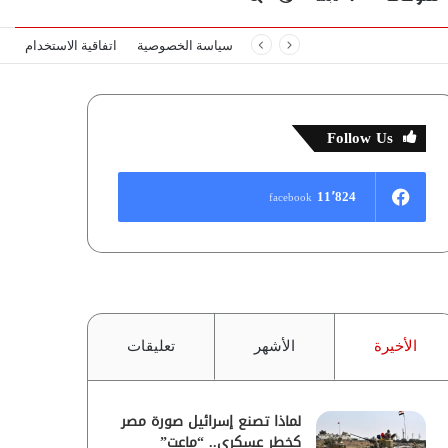
سياسة الخصوصية
اتفاقية الاستخدام
المظلم
عن
Follow Us
11٬824
facebook
الأخيرة
الأشهر
تعليقات
لماذا تصنع إسرائيل صورة مصر
كخطر عسكري.. “ماعت”