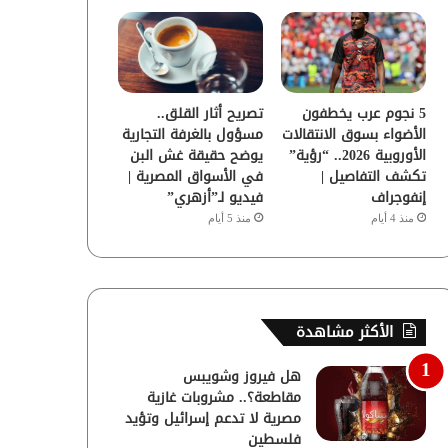
5 نجوم عرب يخطفون
تصريح أثار القلق..
الأضواء بسوق الانتقالات
مسؤول بالغرفة التجارية
الأوروبية 2026.. “رؤية”
يوضح حقيقة غش البن
تكشف التفاصيل |
في الأسواق المصرية |
إنفوجراف
فيديو لـ”أزهري”
منذ 4 أيام
منذ 5 أيام
الأكثر مشاهدة
هل فيروز وشويبس
مقاطعة؟.. مشروبات غازية
مصرية لا تدعم إسرائيل وتؤيد
فلسطين