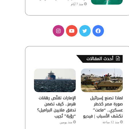
منذ 7 أيام
ف
ت
ي
ا
ي
و
و
ن
س
ي
ت
س
أحدث المقالات
ب
ت
ي
ت
و
ر
و
ق
ك
ب
ر
لماذا تصنع إسرائيل
الإمارات تقلّص رهانات
ا
صورة مصر كخطر
هرمز.. كيف تضمن
عسكري.. “ماعت”
تدفق ملايين البراميل؟
م
تكشف الأسباب | فيديو
“رؤية” تُجيب
منذ 12 ساعة
منذ يومين