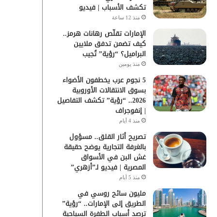
تكشف الأسباب | فيديو
منذ 12 ساعة
الإمارات تقلّص رهانات هرمز..
كيف تضمن تدفق ملايين
البراميل؟ “رؤية” تُجيب
منذ يومين
5 نجوم عرب يخطفون الأضواء
بسوق الانتقالات الأوروبية
2026.. “رؤية” تكشف التفاصيل
| إنفوجراف
منذ 4 أيام
تصريح أثار القلق.. مسؤول
بالغرفة التجارية يوضح حقيقة
غش البن في الأسواق
المصرية | فيديو لـ”أزهري”
منذ 5 أيام
مليون سائح روسي في
الطريق إلى الإمارات.. “رؤية”
ترصد أسباب الطفرة السياحية