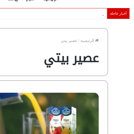
أخبار عاجلة
الإمارات تقلّص رهانات هرمز.. كيف تضمن تدفق ملايين البراميل؟ “ر
الرئيسية
/
عصير بيتي
عصير بيتي