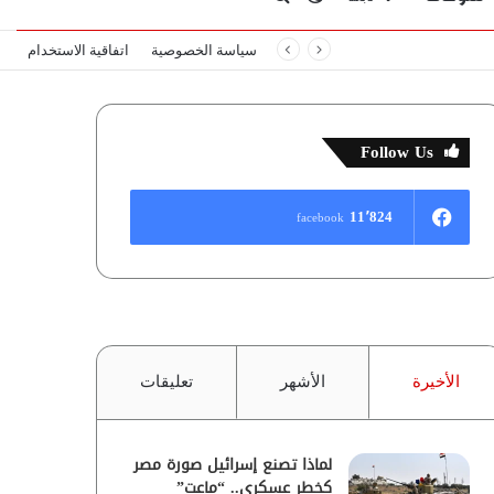
سياسة الخصوصية
اتفاقية الاستخدام
المظلم
عن
Follow Us
11٬824
facebook
الأخيرة
الأشهر
تعليقات
لماذا تصنع إسرائيل صورة مصر
كخطر عسكري.. “ماعت”