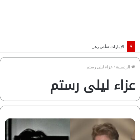
الإمارات تقلّص رهانات هرمز.. كيف تضمن تدفق ملايين البراميل؟ “رؤية” تُجيب
الرئيسية
/
عزاء ليلى رستم
عزاء ليلى رستم