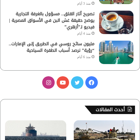
منذ 3 أيام
تصريح أثار القلق.. مسؤول بالغرفة التجارية
يوضح حقيقة غش البن في الأسواق المصرية |
فيديو لـ”أزهري”
منذ 4 أيام
مليون سائح روسي في الطريق إلى الإمارات..
“رؤية” ترصد أسباب الطفرة السياحية
منذ 6 أيام
ف
ت
ي
ا
ي
و
و
ن
س
ي
ت
س
أحدث المقالات
ب
ت
ي
ت
و
ر
و
ق