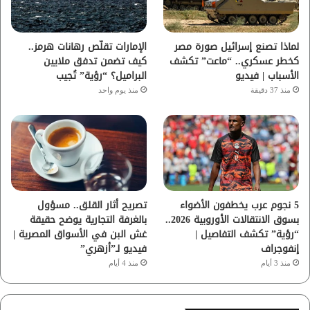
ك
ب
ر
ا
لماذا تصنع إسرائيل صورة مصر
الإمارات تقلّص رهانات هرمز..
كخطر عسكري.. “ماعت” تكشف
كيف تضمن تدفق ملايين
م
الأسباب | فيديو
البراميل؟ “رؤية” تُجيب
منذ 37 دقيقة
منذ يوم واحد
5 نجوم عرب يخطفون الأضواء
تصريح أثار القلق.. مسؤول
بسوق الانتقالات الأوروبية 2026..
بالغرفة التجارية يوضح حقيقة
“رؤية” تكشف التفاصيل |
غش البن في الأسواق المصرية |
إنفوجراف
فيديو لـ”أزهري”
منذ 3 أيام
منذ 4 أيام