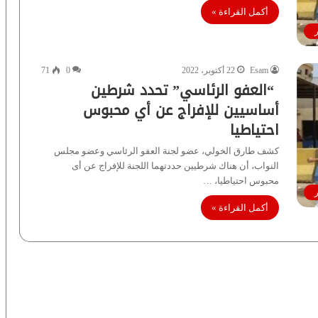
أكمل القراءة »
ر
Esam
22 أكتوبر، 2022
0
71
“العفو الرئاسي” تحدد شرطين
أساسيين للإفراج عن أي محبوس
احتياطيا
كشف طارق الخولي، عضو لجنة العفو الرئاسي وعضو مجلس
النواب، أن هناك شرطيين حددتهما اللجنة للإفراج عن أى
محبوس احتياطيا، …
ر
أكمل القراءة »