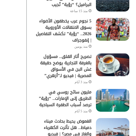
البراميل؟ “رؤية” تُجيب
منذ 15 ساعة
5 نجوم عرب يخطفون الأضواء
بسوق الانتقالات الأوروبية
2026.. “رؤية” تكشف التفاصيل
| إنفوجراف
منذ يومين
تصريح أثار القلق.. مسؤول
بالغرفة التجارية يوضح حقيقة
غش البن في الأسواق
المصرية | فيديو لـ”أزهري”
منذ 3 أيام
مليون سائح روسي في
الطريق إلى الإمارات.. “رؤية”
ترصد أسباب الطفرة السياحية
منذ 5 أيام
الغموض يحيط بحادث ميناء
دمياط.. هل تأثرت الكهرباء
والغاز في مصر؟ | فيديو