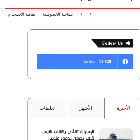
سياسة الخصوصية
اتفاقية الاستخدام
المظلم
عن
Follow Us
11٬828
facebook
الأخيرة
الأشهر
تعليقات
الإمارات تقلّص رهانات هرمز..
كيف تضمن تدفق ملايين