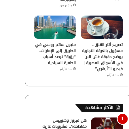
منذ يومين
تصريح أثار القلق..
مليون سائح روسي في
مسؤول بالغرفة التجارية
الطريق إلى الإمارات..
يوضح حقيقة غش البن
“رؤية” ترصد أسباب
في الأسواق المصرية |
الطفرة السياحية
فيديو لـ”أزهري”
منذ 5 أيام
منذ 3 أيام
الأكثر مشاهدة
هل فيروز وشويبس
مقاطعة؟.. مشروبات غازية