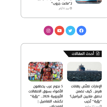
لـ”ماعت جروب”
منذ 6 أيام
ف
ت
ي
ا
ي
و
و
ن
س
ي
ت
س
أحدث المقالات
ب
ت
ي
ت
و
ر
و
ق
ك
ب
ر
الإمارات تقلّص رهانات
5 نجوم عرب يخطفون
ا
هرمز.. كيف تضمن
الأضواء بسوق الانتقالات
تدفق ملايين البراميل؟
الأوروبية 2026.. “رؤية”
م
“رؤية” تُجيب
تكشف التفاصيل |
إنفوجراف
منذ 15 ساعة