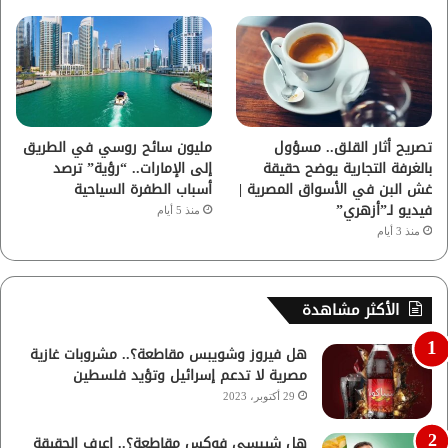
تصريح أثار القلق.. مسؤول
مليون سائح روسي في الطريق
بالغرفة التجارية يوضح حقيقة
إلى الإمارات.. “رؤية” ترصد
غش البن في الأسواق المصرية |
أسباب الطفرة السياحية
فيديو لـ”أزهري”
منذ 5 أيام
منذ 3 أيام
الأكثر مشاهدة
هل فيروز وشويبس مقاطعة؟.. مشروبات غازية
مصرية لا تدعم إسرائيل وتؤيد فلسطين
29 أكتوبر، 2023
هل شيبسي فوكس مقاطعة؟.. اعرف الحقيقة