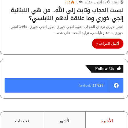
Ehab
12 أكتوبر، 2023
0
732
لبست الحجاب وتابت إلى الله.. من هي اللبنانية
إنجي خوري وما علاقة أدهم النابلسي؟
انجي خوري ترتدي الحجاب.. توبة انجي خوري، صور انجي خوري، علاقة انجي
خوري بـ أدهم نابلسي، تزايد البحث على هذه…
أكمل القراءة »
Follow Us
11٬828
facebook
الأخيرة
الأشهر
تعليقات