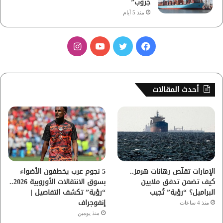
جروب”
منذ 5 أيام
ف
ت
ي
ا
ي
و
و
ن
س
ي
ت
س
أحدث المقالات
ب
ت
ي
ت
و
ر
و
ق
ك
ب
ر
ا
الإمارات تقلّص رهانات هرمز..
5 نجوم عرب يخطفون الأضواء
كيف تضمن تدفق ملايين
بسوق الانتقالات الأوروبية 2026..
م
البراميل؟ “رؤية” تُجيب
“رؤية” تكشف التفاصيل |
إنفوجراف
منذ 4 ساعات
منذ يومين