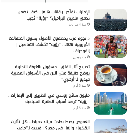
الإمارات تقلّص رهانات هرمز.. كيف تضمن
تدفق ملايين البراميل؟ “رؤية” تُجيب
منذ 4 ساعات
5 نجوم عرب يخطفون الأضواء بسوق الانتقالات
الأوروبية 2026.. “رؤية” تكشف التفاصيل |
إنفوجراف
منذ يومين
تصريح أثار القلق.. مسؤول بالغرفة التجارية
يوضح حقيقة غش البن في الأسواق المصرية |
فيديو لـ”أزهري”
منذ 3 أيام
مليون سائح روسي في الطريق إلى الإمارات..
“رؤية” ترصد أسباب الطفرة السياحية
منذ 5 أيام
الغموض يحيط بحادث ميناء دمياط.. هل تأثرت
الكهرباء والغاز في مصر؟ | فيديو لـ”ماعت