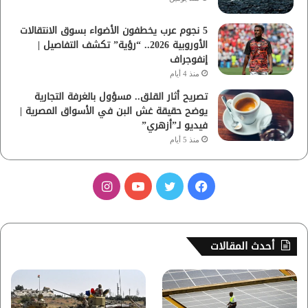
5 نجوم عرب يخطفون الأضواء بسوق الانتقالات
الأوروبية 2026.. “رؤية” تكشف التفاصيل |
إنفوجراف
منذ 4 أيام
تصريح أثار القلق.. مسؤول بالغرفة التجارية
يوضح حقيقة غش البن في الأسواق المصرية |
فيديو لـ”أزهري”
منذ 5 أيام
ف
ت
ي
ا
ي
و
و
ن
س
ي
ت
س
أحدث المقالات
ب
ت
ي
ت
و
ر
و
ق