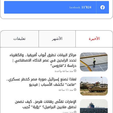
11٬824
facebook
الأخيرة
الأشهر
تعليقات
مراكز البيانات تطرق أبواب أفريقيا.. والكهرباء
تحدد الرابحين في عصر الذكاء الاصطناعي |
دراسة لـ”فاروس”
منذ ساعة واحدة
لماذا تصنع إسرائيل صورة مصر كخطر عسكري..
“ماعت” تكشف الأسباب | فيديو
منذ 15 ساعة
الإمارات تقلّص رهانات هرمز.. كيف تضمن
تدفق ملايين البراميل؟ “رؤية” تُجيب
منذ يومين