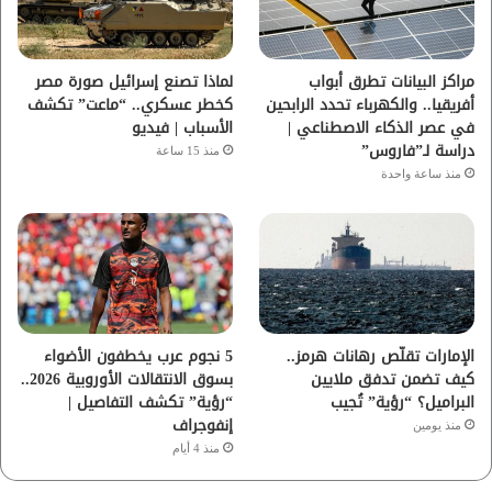
ك
ب
ر
ا
مراكز البيانات تطرق أبواب
لماذا تصنع إسرائيل صورة مصر
أفريقيا.. والكهرباء تحدد الرابحين
كخطر عسكري.. “ماعت” تكشف
م
في عصر الذكاء الاصطناعي |
الأسباب | فيديو
دراسة لـ”فاروس”
منذ 15 ساعة
منذ ساعة واحدة
الإمارات تقلّص رهانات هرمز..
5 نجوم عرب يخطفون الأضواء
كيف تضمن تدفق ملايين
بسوق الانتقالات الأوروبية 2026..
البراميل؟ “رؤية” تُجيب
“رؤية” تكشف التفاصيل |
إنفوجراف
منذ يومين
منذ 4 أيام