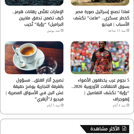
ا
لماذا تصنع إسرائيل صورة مصر
الإمارات تقلّص رهانات هرمز..
كخطر عسكري.. “ماعت” تكشف
كيف تضمن تدفق ملايين
م
الأسباب | فيديو
البراميل؟ “رؤية” تُجيب
منذ 11 ساعة
منذ يومين
5 نجوم عرب يخطفون الأضواء
تصريح أثار القلق.. مسؤول
بسوق الانتقالات الأوروبية 2026..
بالغرفة التجارية يوضح حقيقة
“رؤية” تكشف التفاصيل |
غش البن في الأسواق المصرية |
إنفوجراف
فيديو لـ”أزهري”
منذ 4 أيام
منذ 5 أيام
الأكثر مشاهدة