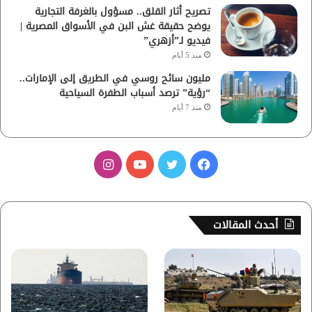
تصريح أثار القلق.. مسؤول بالغرفة التجارية
يوضح حقيقة غش البن في الأسواق المصرية |
فيديو لـ”أزهري”
منذ 5 أيام
مليون سائح روسي في الطريق إلى الإمارات..
“رؤية” ترصد أسباب الطفرة السياحية
منذ 7 أيام
ف
ت
ي
ا
ي
و
و
ن
س
ي
ت
س
أحدث المقالات
ب
ت
ي
ت
و
ر
و
ق
ك
ب
ر