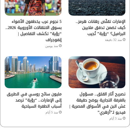
ك
ب
ر
ا
الإمارات تقلّص رهانات هرمز..
5 نجوم عرب يخطفون الأضواء
كيف تضمن تدفق ملايين
بسوق الانتقالات الأوروبية 2026..
م
البراميل؟ “رؤية” تُجيب
“رؤية” تكشف التفاصيل |
إنفوجراف
منذ 32 دقيقة
منذ يومين
تصريح أثار القلق.. مسؤول
مليون سائح روسي في الطريق
بالغرفة التجارية يوضح حقيقة
إلى الإمارات.. “رؤية” ترصد
غش البن في الأسواق المصرية |
أسباب الطفرة السياحية
فيديو لـ”أزهري”
منذ 5 أيام
منذ 3 أيام