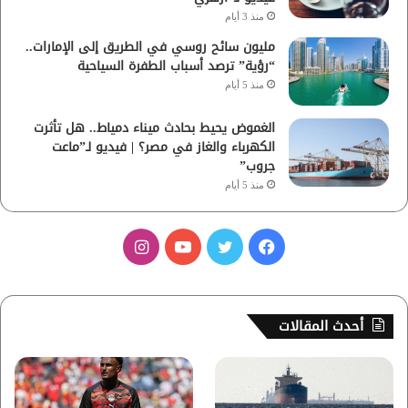
منذ 3 أيام
مليون سائح روسي في الطريق إلى الإمارات..
“رؤية” ترصد أسباب الطفرة السياحية
منذ 5 أيام
الغموض يحيط بحادث ميناء دمياط.. هل تأثرت
الكهرباء والغاز في مصر؟ | فيديو لـ”ماعت
جروب”
منذ 5 أيام
ف
ت
ي
ا
ي
و
و
ن
س
ي
ت
س
أحدث المقالات
ب
ت
ي
ت
و
ر
و
ق