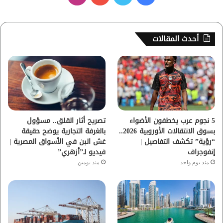
ي
و
و
ن
س
ي
ت
س
أحدث المقالات
ب
ت
ي
ت
و
ر
و
ق
ك
ب
ر
ا
5 نجوم عرب يخطفون الأضواء
تصريح أثار القلق.. مسؤول
بسوق الانتقالات الأوروبية 2026..
بالغرفة التجارية يوضح حقيقة
م
“رؤية” تكشف التفاصيل |
غش البن في الأسواق المصرية |
إنفوجراف
فيديو لـ”أزهري”
منذ يوم واحد
منذ يومين