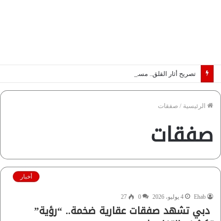
تصريح أثار القلق.. مسؤول بالغرفة التجارية يوضح حقيقة غش البن في الأسواق المصرية | فيديو لـ”أزهري”
الرئيسية
/
صفقات
صفقات
أخبار
Ehab
4 يوليو، 2026
0
27
دبي تشهد صفقات عقارية ضخمة.. “رؤية”