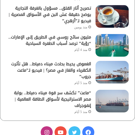
تصريح أثار القلق.. مسؤول بالغرفة التجارية
يوضح حقيقة غش البن في الأسواق المصرية |
فيديو لـ”أزهري”
منذ يومين
مليون سائح روسي في الطريق إلى الإمارات..
“رؤية” ترصد أسباب الطفرة السياحية
منذ 4 أيام
الغموض يحيط بحادث ميناء دمياط.. هل تأثرت
الكهرباء والغاز في مصر؟ | فيديو لـ”ماعت
جروب”
منذ 5 أيام
“ماعت” تكشف سر قوة ميناء دمياط.. بوابة
مصر الاستراتيجية لأسواق الطاقة العالمية |
إنفوجراف
منذ 5 أيام
ف
ت
ي
ا